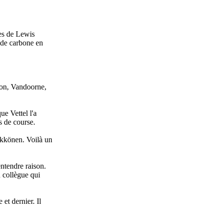
des de Lewis
 de carbone en
son, Vandoorne,
ue Vettel l'a
s de course.
ikkönen. Voilà un
entendre raison.
n collègue qui
et dernier. Il