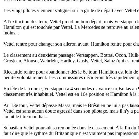
Les vingt pilotes viennent s'aligner sur la grille de départ avec Vettel
A l'extinction des feux, Vettel prend un bon départ, mais Verstappen 
Hamilton qui est touchée par Vettel. La Mercedes se retrouve au rale
moins...
Vettel rentre pour changer son aileron avant, Hamilton rentre pour ch
Le classement au deuxième passage: Verstappen, Bottas, Ocon, Hülk
Grosjean, Alonso, Wehrlein, Hartley, Gasly, Vettel, Sainz (qui est re
Ricciardo rentre pour abandonner dès le 6e tour. Hamilton est loin de t
heurté volontairement. Les commissaires décideront très rapidement qu'
En tête de la course, Verstappen a 4 secondes d'avance sur Bottas au
classement très inhabituel. Vettel est en 16e position et Hamilton à la 
Au 13e tour, Vettel dépasse Massa, mais le Brésilien ne lui a pas laissé 
Vettel est sans aucun doute agressif dans son pilotage, mais il n'y a p
jouait le titre mondial...
Sebastian Vettel poursuit sa remontée dans le classement. A la fin du 1
faut dire que le rythme du Britannique n'est vraiment pas impressionn