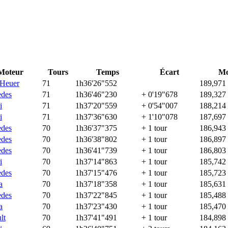
Moteur
Tours
Temps
Écart
Mo
Heuer
71
1h36'26"552
189,971
edes
71
1h36'46"230
+ 0'19"678
189,327
i
71
1h37'20"559
+ 0'54"007
188,214
i
71
1h37'36"630
+ 1'10"078
187,697
edes
70
1h36'37"375
+ 1 tour
186,943
edes
70
1h36'38"802
+ 1 tour
186,897
edes
70
1h36'41"739
+ 1 tour
186,803
i
70
1h37'14"863
+ 1 tour
185,742
edes
70
1h37'15"476
+ 1 tour
185,723
a
70
1h37'18"358
+ 1 tour
185,631
edes
70
1h37'22"845
+ 1 tour
185,488
a
70
1h37'23"430
+ 1 tour
185,470
lt
70
1h37'41"491
+ 1 tour
184,898