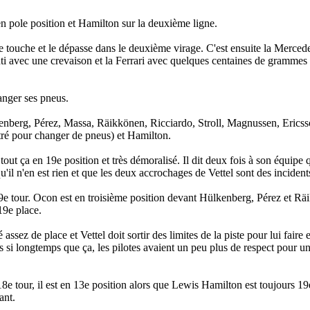
 en pole position et Hamilton sur la deuxième ligne.
le touche et le dépasse dans le deuxième virage. C'est ensuite la Merce
nti avec une crevaison et la Ferrari avec quelques centaines de grammes
anger ses pneus.
enberg, Pérez, Massa, Räikkönen, Ricciardo, Stroll, Magnussen, Erics
ntré pour changer de pneus) et Hamilton.
out ça en 19e position et très démoralisé. Il dit deux fois à son équipe q
il n'en est rien et que les deux accrochages de Vettel sont des incident
 9e tour. Ocon est en troisième position devant Hülkenberg, Pérez et Rä
19e place.
assez de place et Vettel doit sortir des limites de la piste pour lui faire 
as si longtemps que ça, les pilotes avaient un peu plus de respect pour u
8e tour, il est en 13e position alors que Lewis Hamilton est toujours 19e 
ant.