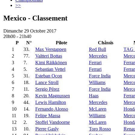
>>
Mexico - Classement
Dimanche 29 Octobre 2017
20h00 - 21h40
P
N°
Pilote
Châssis
1
33.
Max Verstappen
Red Bull
TAG 
2
77.
Valtteri Bottas
Mercedes
Merc
3
7.
Kimi Räikkönen
Ferrari
Ferrar
4
5.
Sebastian Vettel
Ferrari
Ferrar
5
31.
Esteban Ocon
Force India
Merc
6
18.
Lance Stroll
Williams
Merc
7
11.
Sergio Pérez
Force India
Merc
8
20.
Kevin Magnussen
Haas
Ferrar
9
44.
Lewis Hamilton
Mercedes
Merc
10
14.
Fernando Alonso
McLaren
Hond
11
19.
Felipe Massa
Williams
Merc
12
2.
Stoffel Vandoorne
McLaren
Hond
13
10.
Pierre Gasly
Toro Rosso
Renau