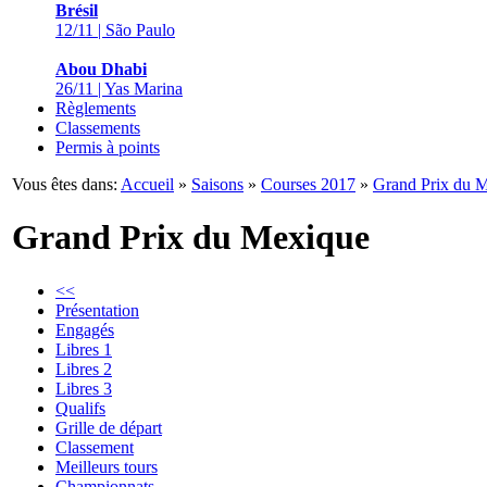
Brésil
12/11 | São Paulo
Abou Dhabi
26/11 | Yas Marina
Règlements
Classements
Permis à points
Vous êtes dans:
Accueil
»
Saisons
»
Courses 2017
»
Grand Prix du 
Grand Prix du Mexique
<<
Présentation
Engagés
Libres 1
Libres 2
Libres 3
Qualifs
Grille de départ
Classement
Meilleurs tours
Championnats