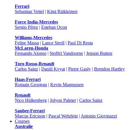
Ferrari
Sebastian Vettel
|
Kimi Räikkönen
Force India-Mercedes
Sergio Pérez
|
Esteban Ocon
Williams-Mercedes
Felipe Massa
|
Lance Stroll
|
Paul Di Resta
McLaren-Honda
Fernando Alonso
|
Stoffel Vandoorne
|
Jenson Button
Toro Rosso-Renault
Carlos Sainz
|
Daniil Kvyat
|
Pierre Gasly
|
Brendon Hartley
Haas-Ferrari
Romain Grosjean
|
Kevin Magnussen
Renault
Nico Hülkenberg
|
Jolyon Palmer
|
Carlos Sainz
Sauber-Ferrari
Marcus Ericsson
|
Pascal Wehrlein
|
Antonio Giovinazzi
Courses
Australie