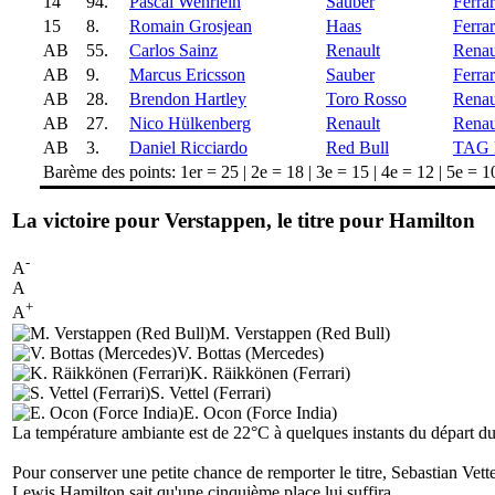
14
94.
Pascal Wehrlein
Sauber
Ferrar
15
8.
Romain Grosjean
Haas
Ferrar
AB
55.
Carlos Sainz
Renault
Renau
AB
9.
Marcus Ericsson
Sauber
Ferrar
AB
28.
Brendon Hartley
Toro Rosso
Renau
AB
27.
Nico Hülkenberg
Renault
Renau
AB
3.
Daniel Ricciardo
Red Bull
TAG 
Barème des points: 1er = 25 | 2e = 18 | 3e = 15 | 4e = 12 | 5e = 10 
La victoire pour Verstappen, le titre pour Hamilton
-
A
A
+
A
M. Verstappen (Red Bull)
V. Bottas (Mercedes)
K. Räikkönen (Ferrari)
S. Vettel (Ferrari)
E. Ocon (Force India)
La température ambiante est de 22°C à quelques instants du départ
Pour conserver une petite chance de remporter le titre, Sebastian Vettel
Lewis Hamilton sait qu'une cinquième place lui suffira...