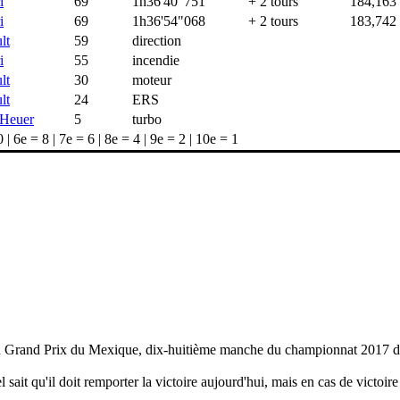
i
69
1h36'40"751
+ 2 tours
184,163
i
69
1h36'54"068
+ 2 tours
183,742
lt
59
direction
i
55
incendie
lt
30
moteur
lt
24
ERS
Heuer
5
turbo
| 6e = 8 | 7e = 6 | 8e = 4 | 9e = 2 | 10e = 1
 du Grand Prix du Mexique, dix-huitième manche du championnat 2017 d
 sait qu'il doit remporter la victoire aujourd'hui, mais en cas de victoir