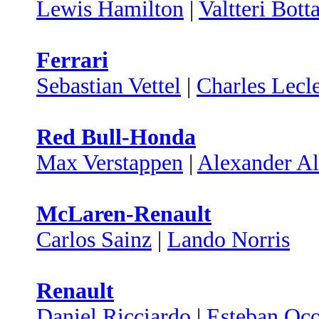
Lewis Hamilton
|
Valtteri Bott
Ferrari
Sebastian Vettel
|
Charles Lecl
Red Bull-Honda
Max Verstappen
|
Alexander A
McLaren-Renault
Carlos Sainz
|
Lando Norris
Renault
Daniel Ricciardo
|
Esteban Oc