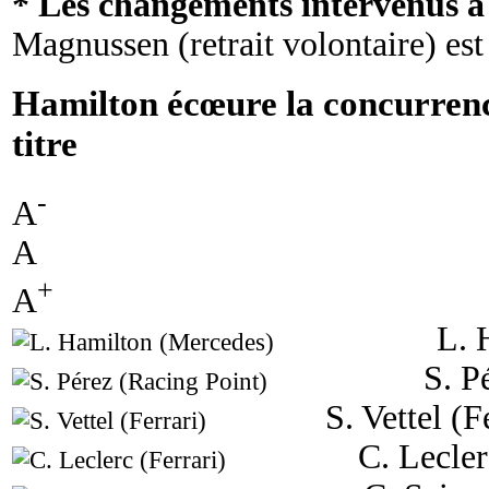
* Les changements intervenus à 
Magnussen (retrait volontaire) est
Hamilton écœure la concurrenc
titre
-
A
A
+
A
L. 
S. P
S. Vettel (F
C. Lecler