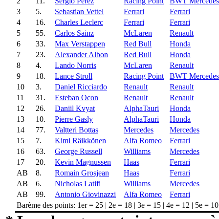
2
11.
Sergio Pérez
Racing Point
BWT Mercedes
3
5.
Sebastian Vettel
Ferrari
Ferrari
4
16.
Charles Leclerc
Ferrari
Ferrari
5
55.
Carlos Sainz
McLaren
Renault
6
33.
Max Verstappen
Red Bull
Honda
7
23.
Alexander Albon
Red Bull
Honda
8
4.
Lando Norris
McLaren
Renault
9
18.
Lance Stroll
Racing Point
BWT Mercedes
10
3.
Daniel Ricciardo
Renault
Renault
11
31.
Esteban Ocon
Renault
Renault
12
26.
Daniil Kvyat
AlphaTauri
Honda
13
10.
Pierre Gasly
AlphaTauri
Honda
14
77.
Valtteri Bottas
Mercedes
Mercedes
15
7.
Kimi Räikkönen
Alfa Romeo
Ferrari
16
63.
George Russell
Williams
Mercedes
17
20.
Kevin Magnussen
Haas
Ferrari
AB
8.
Romain Grosjean
Haas
Ferrari
AB
6.
Nicholas Latifi
Williams
Mercedes
AB
99.
Antonio Giovinazzi
Alfa Romeo
Ferrari
Barème des points: 1er = 25 | 2e = 18 | 3e = 15 | 4e = 12 | 5e = 10 |