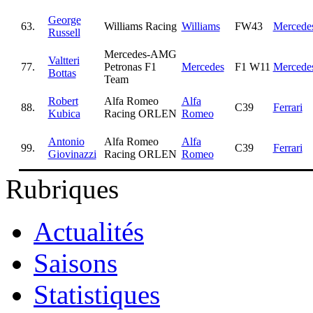
George
63.
Williams Racing
Williams
FW43
Mercede
Russell
Mercedes-AMG
Valtteri
77.
Petronas F1
Mercedes
F1 W11
Mercede
Bottas
Team
Robert
Alfa Romeo
Alfa
88.
C39
Ferrari
Kubica
Racing ORLEN
Romeo
Antonio
Alfa Romeo
Alfa
99.
C39
Ferrari
Giovinazzi
Racing ORLEN
Romeo
Rubriques
Actualités
Saisons
Statistiques