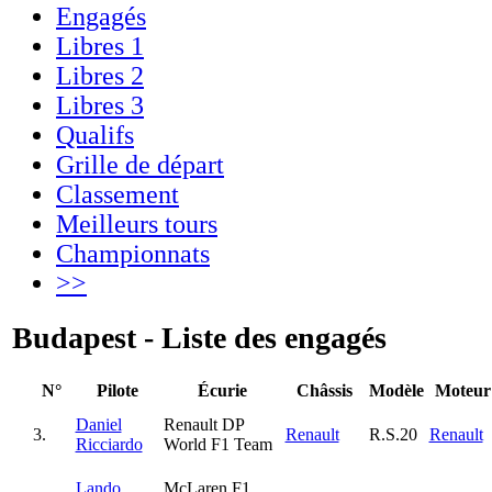
Engagés
Libres 1
Libres 2
Libres 3
Qualifs
Grille de départ
Classement
Meilleurs tours
Championnats
>>
Budapest - Liste des engagés
N°
Pilote
Écurie
Châssis
Modèle
Moteur
Daniel
Renault DP
3.
Renault
R.S.20
Renault
Ricciardo
World F1 Team
Lando
McLaren F1