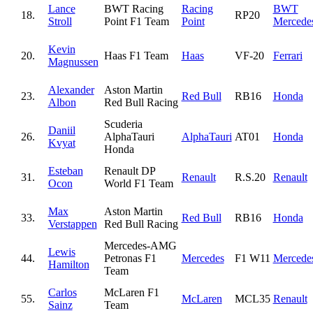
Lance
BWT Racing
Racing
BWT
18.
RP20
Stroll
Point F1 Team
Point
Mercede
Kevin
20.
Haas F1 Team
Haas
VF-20
Ferrari
Magnussen
Alexander
Aston Martin
23.
Red Bull
RB16
Honda
Albon
Red Bull Racing
Scuderia
Daniil
26.
AlphaTauri
AlphaTauri
AT01
Honda
Kvyat
Honda
Esteban
Renault DP
31.
Renault
R.S.20
Renault
Ocon
World F1 Team
Max
Aston Martin
33.
Red Bull
RB16
Honda
Verstappen
Red Bull Racing
Mercedes-AMG
Lewis
44.
Petronas F1
Mercedes
F1 W11
Mercede
Hamilton
Team
Carlos
McLaren F1
55.
McLaren
MCL35
Renault
Sainz
Team