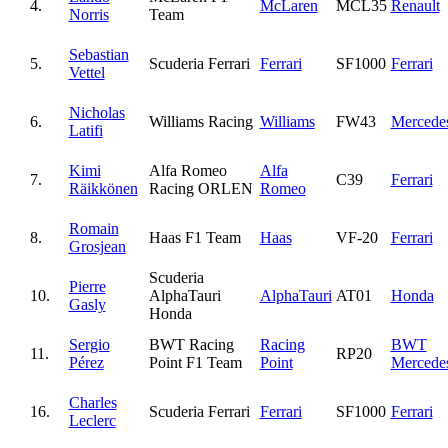
4.
McLaren
MCL35
Renault
Norris
Team
Sebastian
5.
Scuderia Ferrari
Ferrari
SF1000
Ferrari
Vettel
Nicholas
6.
Williams Racing
Williams
FW43
Mercede
Latifi
Kimi
Alfa Romeo
Alfa
7.
C39
Ferrari
Räikkönen
Racing ORLEN
Romeo
Romain
8.
Haas F1 Team
Haas
VF-20
Ferrari
Grosjean
Scuderia
Pierre
10.
AlphaTauri
AlphaTauri
AT01
Honda
Gasly
Honda
Sergio
BWT Racing
Racing
BWT
11.
RP20
Pérez
Point F1 Team
Point
Mercede
Charles
16.
Scuderia Ferrari
Ferrari
SF1000
Ferrari
Leclerc