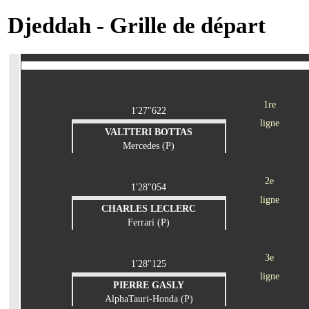
Djeddah - Grille de départ
1re
1'27"622
ligne
VALTTERI BOTTAS
Mercedes (P)
2e
1'28"054
ligne
CHARLES LECLERC
Ferrari (P)
3e
1'28"125
ligne
PIERRE GASLY
AlphaTauri-Honda (P)