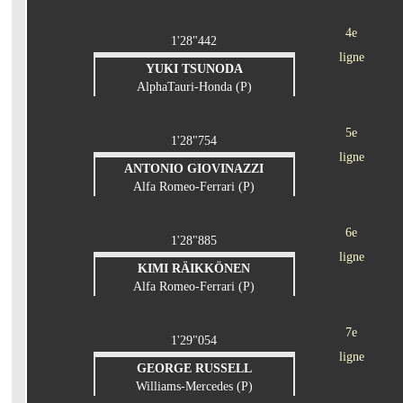
4e
1'28"442
ligne
YUKI TSUNODA
AlphaTauri-Honda (P)
5e
1'28"754
ligne
ANTONIO GIOVINAZZI
Alfa Romeo-Ferrari (P)
6e
1'28"885
ligne
KIMI RÄIKKÖNEN
Alfa Romeo-Ferrari (P)
7e
1'29"054
ligne
GEORGE RUSSELL
Williams-Mercedes (P)