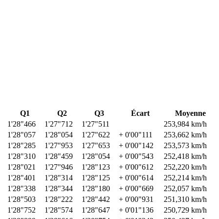
Q1
Q2
Q3
Écart
Moyenne
1'28"466
1'27"712
1'27"511
253,984 km/h
1'28"057
1'28"054
1'27"622
+ 0'00"111
253,662 km/h
1'28"285
1'27"953
1'27"653
+ 0'00"142
253,573 km/h
1'28"310
1'28"459
1'28"054
+ 0'00"543
252,418 km/h
1'28"021
1'27"946
1'28"123
+ 0'00"612
252,220 km/h
1'28"401
1'28"314
1'28"125
+ 0'00"614
252,214 km/h
1'28"338
1'28"344
1'28"180
+ 0'00"669
252,057 km/h
1'28"503
1'28"222
1'28"442
+ 0'00"931
251,310 km/h
1'28"752
1'28"574
1'28"647
+ 0'01"136
250,729 km/h