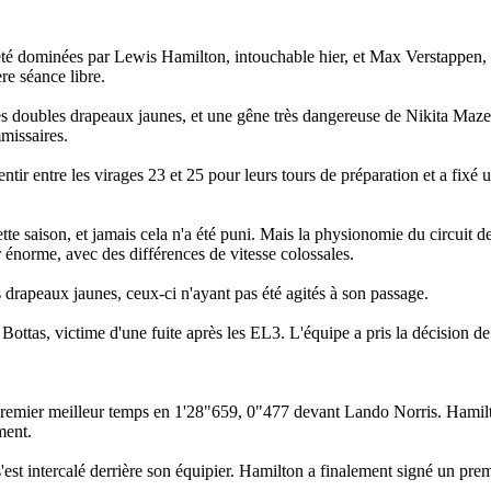
 été dominées par Lewis Hamilton, intouchable hier, et Max Verstappen, 
ère séance libre.
es doubles drapeaux jaunes, et une gêne très dangereuse de Nikita Maz
missaires.
entir entre les virages 23 et 25 pour leurs tours de préparation et a fixé 
tte saison, et jamais cela n'a été puni. Mais la physionomie du circuit 
énorme, avec des différences de vitesse colossales.
drapeaux jaunes, ceux-ci n'ayant pas été agités à son passage.
Bottas, victime d'une fuite après les EL3. L'équipe a pris la décision de
e premier meilleur temps en 1'28"659, 0"477 devant Lando Norris. Hamilt
ment.
s'est intercalé derrière son équipier. Hamilton a finalement signé un pre