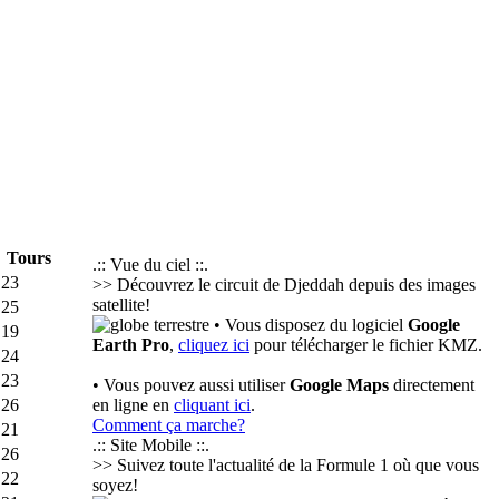
Tours
.:: Vue du ciel ::.
23
>> Découvrez le circuit de Djeddah depuis des images
satellite!
25
• Vous disposez du logiciel
Google
19
Earth Pro
,
cliquez ici
pour télécharger le fichier KMZ.
24
23
• Vous pouvez aussi utiliser
Google Maps
directement
26
en ligne en
cliquant ici
.
Comment ça marche?
21
.:: Site Mobile ::.
26
>> Suivez toute l'actualité de la Formule 1 où que vous
22
soyez!