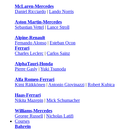
McLaren-Mercedes
Daniel Ricciardo
|
Lando Norris
Aston Martin-Mercedes
Sebastian Vettel
|
Lance Stroll
Alpine-Renault
Fernando Alonso
|
Esteban Ocon
Ferrari
Charles Leclerc
|
Carlos Sainz
AlphaTauri-Honda
Pierre Gasly
|
Yuki Tsunoda
Alfa Romeo-Ferrari
Kimi Räikkönen
|
Antonio Giovinazzi
|
Robert Kubica
Haas-Ferrari
Nikita Mazepin
|
Mick Schumacher
Williams-Mercedes
George Russell
|
Nicholas Latifi
Courses
Bahreïn