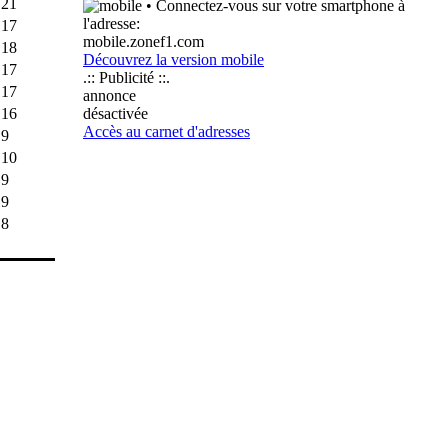
21
• Connectez-vous sur votre smartphone à
l'adresse:
17
mobile.zonef1.com
18
Découvrez la version mobile
17
.:: Publicité ::.
17
annonce
16
désactivée
Accès au carnet d'adresses
9
10
9
9
8