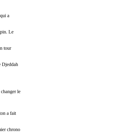
qui a
epin. Le
un tour
de Djeddah
 changer le
on a fait
mier chrono