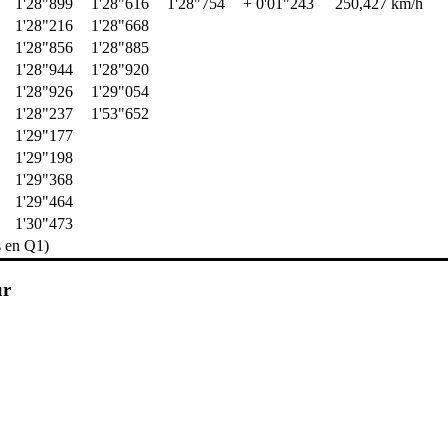
1'28"899
1'28"616
1'28"754
+ 0'01"243
250,427 km/h
1'28"216
1'28"668
1'28"856
1'28"885
1'28"944
1'28"920
1'28"926
1'29"054
1'28"237
1'53"652
1'29"177
1'29"198
1'29"368
1'29"464
1'30"473
s en Q1)
ur