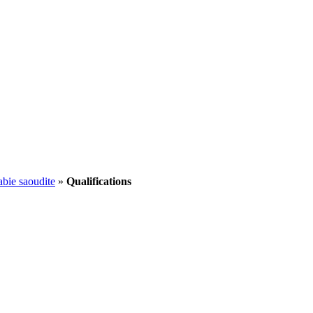
abie saoudite
»
Qualifications