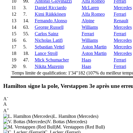
10
99.
Antonio Giovinazzi
Alfa Romeo
Ferrari
11
3.
Daniel Ricciardo
McLaren
Mercedes
12
7.
Kimi Räikkönen
Alfa Romeo
Ferrari
13
14.
Fernando Alonso
Alpine
Renault
14
63.
George Russell
Williams
Mercedes
15
55.
Carlos Sainz
Ferrari
Ferrari
16
6.
Nicholas Latifi
Williams
Mercedes
17
5.
Sebastian Vettel
Aston Martin
Mercedes
18
18.
Lance Stroll
Aston Martin
Mercedes
19
47.
Mick Schumacher
Haas
Ferrari
20
9.
Nikita Mazepin
Haas
Ferrari
Temps limite de qualification: 1'34"182 (107% du meilleur temp
Hamilton signe la pole, Verstappen 3e après une erre
-
A
A
+
A
L. Hamilton (Mercedes)
V. Bottas (Mercedes)
M. Verstappen (Red Bull)
C. Leclerc (Ferrari)