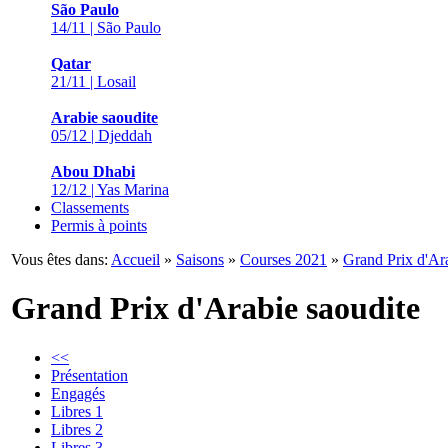
São Paulo
14/11 | São Paulo
Qatar
21/11 | Losail
Arabie saoudite
05/12 | Djeddah
Abou Dhabi
12/12 | Yas Marina
Classements
Permis à points
Vous êtes dans:
Accueil
»
Saisons
»
Courses 2021
»
Grand Prix d'Ar
Grand Prix d'Arabie saoudite
<<
Présentation
Engagés
Libres 1
Libres 2
Libres 3