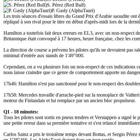
S. Pérez (Red Bull)
P. Gasly (AlphaTauri)
Les trois séances d'essais libres du Grand Prix d'Arabie saoudite ont
répliqué à son rival pour le titre en début d'après-midi lors de la derni
Hamilton a toutefois fait deux erreurs en EL3, avec un non-respect d
Britannique était convoqué à 17 heures, heure française, chez les com
La direction de course a prévenu les pilotes qu'ils ne devraient pas ral
minimal d'entrée aux stands de 1'49"000.
Cependant, on a vu plusieurs fois un non-respect de ces indications ce
nous laisse craindre que ce genre de comportement apporte un danger 
17h46: Hamilton n'est pas sanctionné pour le non-respect des doubles 
17h58: Mercedes travaille d'arrache-pied sur la monoplace de Valtteri 
moteur du Finlandais et lui remplace par un ancien bloc propulseur.
Q1 - 18 minutes:
Tous les pilotes sont sortis en pneus tendres et Verstappen a signé l
une petite erreur dans sa première tentative et s'est relancé immédiate
Carlos Sainz a pris le troisième temps devant Bottas, et Sergio Pérez 
en 1'28"466. Les AlphaTauri étaient dans un tour rapide.