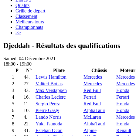
Qualifs
Grille de départ
Classement
Meilleurs tours
Championnats
>>
Djeddah - Résultats des qualifications
Samedi 04 Décembre 2021
18h00 - 19h00
P
N°
Pilote
Châssis
Moteur
1
44.
Lewis Hamilton
Mercedes
Mercedes
2
77.
Valtteri Bottas
Mercedes
Mercedes
3
33.
Max Verstappen
Red Bull
Honda
4
16.
Charles Leclerc
Ferrari
Ferrari
5
11.
Sergio Pérez
Red Bull
Honda
6
10.
Pierre Gasly
AlphaTauri
Honda
7
4.
Lando Norris
McLaren
Mercedes
8
22.
Yuki Tsunoda
AlphaTauri
Honda
9
31.
Esteban Ocon
Alpine
Renault