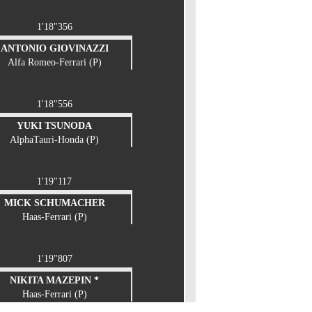
1'18"356
ANTONIO GIOVINAZZI
Alfa Romeo-Ferrari (P)
1'18"556
YUKI TSUNODA
AlphaTauri-Honda (P)
1'19"117
MICK SCHUMACHER
Haas-Ferrari (P)
1'19"807
NIKITA MAZEPIN *
Haas-Ferrari (P)