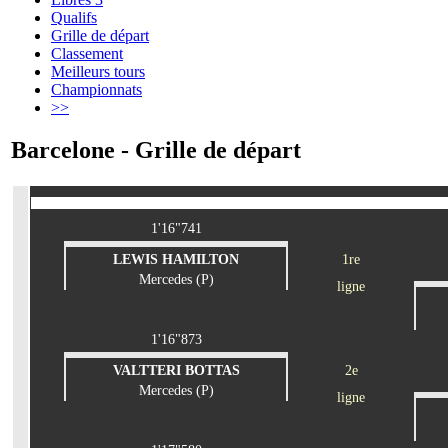
Qualifs
Grille de départ
Classement
Meilleurs tours
Championnats
>>
Barcelone - Grille de départ
1'16"741
LEWIS HAMILTON
1re
Mercedes (P)
ligne
1'16"873
VALTTERI BOTTAS
2e
Mercedes (P)
ligne