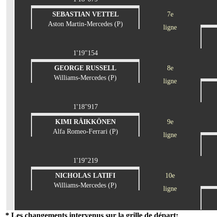
SEBASTIAN VETTEL
7e
Aston Martin-Mercedes (P)
ligne
1'19"154
GEORGE RUSSELL
8e
Williams-Mercedes (P)
ligne
1'18"917
KIMI RÄIKKÖNEN
9e
Alfa Romeo-Ferrari (P)
ligne
1'19"219
NICHOLAS LATIFI
10e
Williams-Mercedes (P)
ligne
* Les changements intervenus sur la grille de départ: