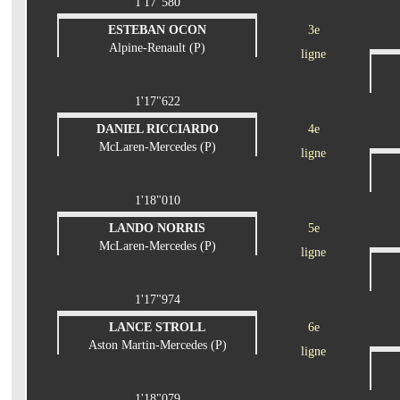
1'17"580
ESTEBAN OCON
3e
Alpine-Renault (P)
ligne
1'17"622
DANIEL RICCIARDO
4e
McLaren-Mercedes (P)
ligne
1'18"010
LANDO NORRIS
5e
McLaren-Mercedes (P)
ligne
1'17"974
LANCE STROLL
6e
Aston Martin-Mercedes (P)
ligne
1'18"079