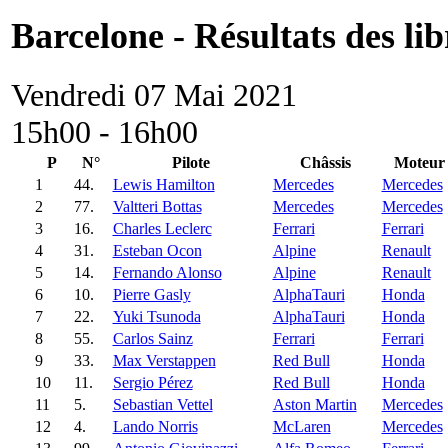
Barcelone - Résultats des lib
Vendredi 07 Mai 2021
15h00 - 16h00
P
N°
Pilote
Châssis
Moteur
1
44.
Lewis Hamilton
Mercedes
Mercedes
2
77.
Valtteri Bottas
Mercedes
Mercedes
3
16.
Charles Leclerc
Ferrari
Ferrari
4
31.
Esteban Ocon
Alpine
Renault
5
14.
Fernando Alonso
Alpine
Renault
6
10.
Pierre Gasly
AlphaTauri
Honda
7
22.
Yuki Tsunoda
AlphaTauri
Honda
8
55.
Carlos Sainz
Ferrari
Ferrari
9
33.
Max Verstappen
Red Bull
Honda
10
11.
Sergio Pérez
Red Bull
Honda
11
5.
Sebastian Vettel
Aston Martin
Mercedes
12
4.
Lando Norris
McLaren
Mercedes