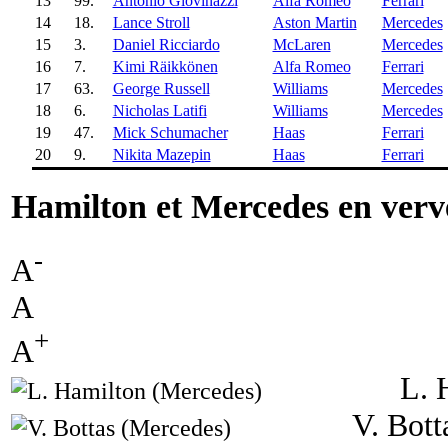
13
99.
Antonio Giovinazzi
Alfa Romeo
Ferrari
14
18.
Lance Stroll
Aston Martin
Mercedes
15
3.
Daniel Ricciardo
McLaren
Mercedes
16
7.
Kimi Räikkönen
Alfa Romeo
Ferrari
17
63.
George Russell
Williams
Mercedes
18
6.
Nicholas Latifi
Williams
Mercedes
19
47.
Mick Schumacher
Haas
Ferrari
20
9.
Nikita Mazepin
Haas
Ferrari
Hamilton et Mercedes en verve
-
A
A
+
A
L. 
V. Bott