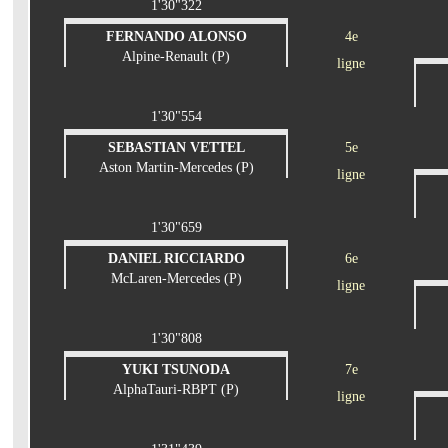
1'30"322
FERNANDO ALONSO
4e
Alpine-Renault (P)
ligne
1'30"554
SEBASTIAN VETTEL
5e
Aston Martin-Mercedes (P)
ligne
1'30"659
DANIEL RICCIARDO
6e
McLaren-Mercedes (P)
ligne
1'30"808
YUKI TSUNODA
7e
AlphaTauri-RBPT (P)
ligne