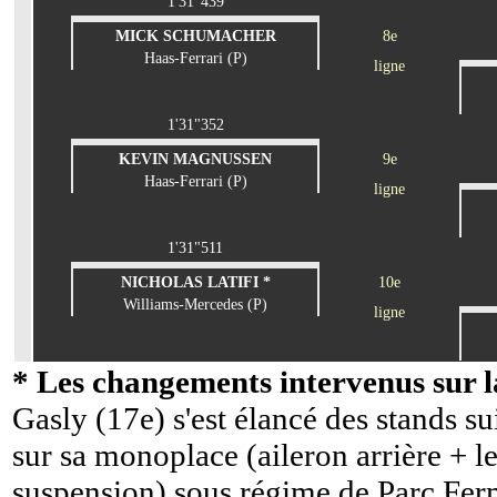
1'31"439
MICK SCHUMACHER
8e
Haas-Ferrari (P)
ligne
1'31"352
KEVIN MAGNUSSEN
9e
Haas-Ferrari (P)
ligne
1'31"511
NICHOLAS LATIFI *
10e
Williams-Mercedes (P)
ligne
* Les changements intervenus sur la
Gasly (17e) s'est élancé des stands su
sur sa monoplace (aileron arrière + le
suspension) sous régime de Parc Fe