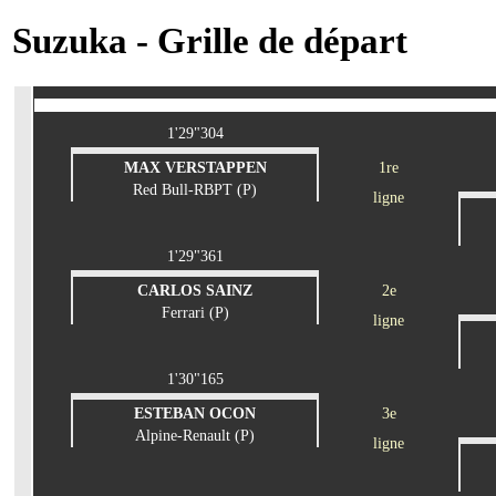
Suzuka - Grille de départ
1'29"304
MAX VERSTAPPEN
1re
Red Bull-RBPT (P)
ligne
1'29"361
CARLOS SAINZ
2e
Ferrari (P)
ligne
1'30"165
ESTEBAN OCON
3e
Alpine-Renault (P)
ligne