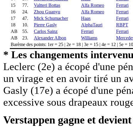
15
77.
Valtteri Bottas
Alfa Romeo
Ferrari
16
24.
Zhou Guanyu
Alfa Romeo
Ferrari
17
47.
Mick Schumacher
Haas
Ferrari
18
10.
Pierre Gasly
AlphaTauri
RBPT
AB
55.
Carlos Sainz
Ferrari
Ferrari
AB
23.
Alexander Albon
Williams
Mercede
Barème des points: 1er = 25 | 2e = 18 | 3e = 15 | 4e = 12 | 5e = 10 
* Les changements intervenus
Leclerc (2e) a écopé d'une pén
un virage et en avoir tiré un a
Gasly (17e) a écopé d'une péna
excessive sous drapeaux roug
Verstappen gagne et devie