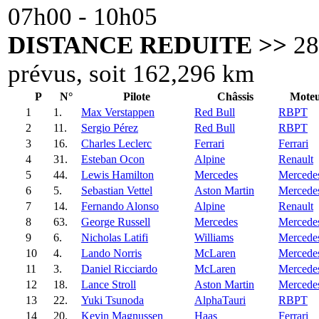
07h00 - 10h05
DISTANCE REDUITE >>
28 
prévus, soit 162,296 km
P
N°
Pilote
Châssis
Mote
1
1.
Max Verstappen
Red Bull
RBPT
2
11.
Sergio Pérez
Red Bull
RBPT
3
16.
Charles Leclerc
Ferrari
Ferrari
4
31.
Esteban Ocon
Alpine
Renault
5
44.
Lewis Hamilton
Mercedes
Mercede
6
5.
Sebastian Vettel
Aston Martin
Mercede
7
14.
Fernando Alonso
Alpine
Renault
8
63.
George Russell
Mercedes
Mercede
9
6.
Nicholas Latifi
Williams
Mercede
10
4.
Lando Norris
McLaren
Mercede
11
3.
Daniel Ricciardo
McLaren
Mercede
12
18.
Lance Stroll
Aston Martin
Mercede
13
22.
Yuki Tsunoda
AlphaTauri
RBPT
14
20.
Kevin Magnussen
Haas
Ferrari