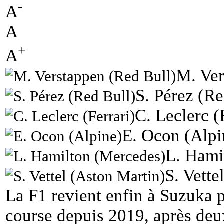
-
A
A
+
A
M. Ver
S. Pérez (Re
C. Leclerc (
E. Ocon (Alpi
L. Hami
S. Vette
La F1 revient enfin à Suzuka 
course depuis 2019, après de