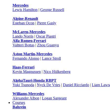
Mercedes
Lewis Hamilton
|
George Russell
Alpine-Renault
Esteban Ocon
|
Pierre Gasly
McLaren-Mercedes
Lando Norris
|
Oscar Piastri
Alfa Romeo-Ferrari
Valtteri Bottas
|
Zhou Guanyu
Aston Martin-Mercedes
Fernando Alonso
|
Lance Stroll
Haas-Ferrari
Kevin Magnussen
|
Nico Hülkenberg
AlphaTauri-Honda RBPT
Yuki Tsunoda
|
Nyck De Vries
|
Daniel Ricciardo
|
Liam Laws
Williams-Mercedes
Alexander Albon
|
Logan Sargeant
Courses
Bahreïn