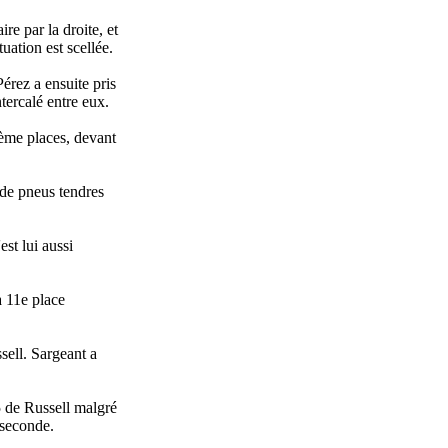
re par la droite, et
uation est scellée.
rez a ensuite pris
tercalé entre eux.
ième places, devant
 de pneus tendres
st lui aussi
a 11e place
sell. Sargeant a
5 de Russell malgré
-seconde.