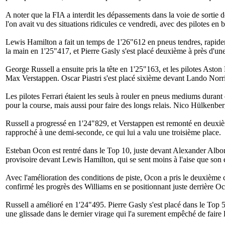
A noter que la FIA a interdit les dépassements dans la voie de sortie des
l'on avait vu des situations ridicules ce vendredi, avec des pilotes en 
Lewis Hamilton a fait un temps de 1'26"612 en pneus tendres, rapid
la main en 1'25"417, et Pierre Gasly s'est placé deuxième à près d'une
George Russell a ensuite pris la tête en 1'25"163, et les pilotes Aston
Max Verstappen. Oscar Piastri s'est placé sixième devant Lando Norris
Les pilotes Ferrari étaient les seuls à rouler en pneus mediums duran
pour la course, mais aussi pour faire des longs relais. Nico Hülkenberg
Russell a progressé en 1'24"829, et Verstappen est remonté en deuxièm
rapproché à une demi-seconde, ce qui lui a valu une troisième place.
Esteban Ocon est rentré dans le Top 10, juste devant Alexander Albon
provisoire devant Lewis Hamilton, qui se sent moins à l'aise que son
Avec l'amélioration des conditions de piste, Ocon a pris le deuxième c
confirmé les progrès des Williams en se positionnant juste derrière O
Russell a amélioré en 1'24"495. Pierre Gasly s'est placé dans le Top 
une glissade dans le dernier virage qui l'a surement empêché de faire l