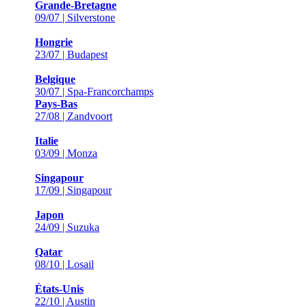
Grande-Bretagne
09/07 | Silverstone
Hongrie
23/07 | Budapest
Belgique
30/07 | Spa-Francorchamps
Pays-Bas
27/08 | Zandvoort
Italie
03/09 | Monza
Singapour
17/09 | Singapour
Japon
24/09 | Suzuka
Qatar
08/10 | Losail
États-Unis
22/10 | Austin