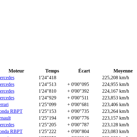
Moteur
Temps
Écart
Moyenne
ercedes
1'24"418
225,208 km/h
ercedes
1'24"513
+ 0'00"095
224,955 km/h
ercedes
1'24"810
+ 0'00"392
224,167 km/h
ercedes
1'24"929
+ 0'00"511
223,853 km/h
rrari
1'25"099
+ 0'00"681
223,406 km/h
onda RBPT
1'25"153
+ 0'00"735
223,264 km/h
nault
1'25"194
+ 0'00"776
223,157 km/h
ercedes
1'25"205
+ 0'00"787
223,128 km/h
onda RBPT
1'25"222
+ 0'00"804
223,083 km/h