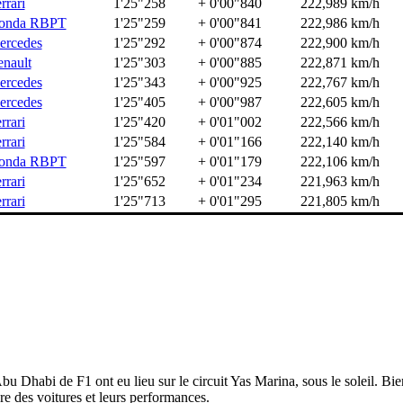
rrari
1'25"258
+ 0'00"840
222,989 km/h
onda RBPT
1'25"259
+ 0'00"841
222,986 km/h
ercedes
1'25"292
+ 0'00"874
222,900 km/h
nault
1'25"303
+ 0'00"885
222,871 km/h
ercedes
1'25"343
+ 0'00"925
222,767 km/h
ercedes
1'25"405
+ 0'00"987
222,605 km/h
rrari
1'25"420
+ 0'01"002
222,566 km/h
rrari
1'25"584
+ 0'01"166
222,140 km/h
onda RBPT
1'25"597
+ 0'01"179
222,106 km/h
rrari
1'25"652
+ 0'01"234
221,963 km/h
rrari
1'25"713
+ 0'01"295
221,805 km/h
 Dhabi de F1 ont eu lieu sur le circuit Yas Marina, sous le soleil. Bien
bre des voitures et leurs performances.