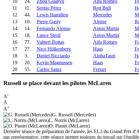
10
24.
Zhou Guanyu
Alfa Romeo
Fe
11
11.
Sergio Pérez
Red Bull
H
12
44.
Lewis Hamilton
Mercedes
M
13
10.
Pierre Gasly
Alpine
Re
14
14.
Fernando Alonso
Aston Martin
M
15
18.
Lance Stroll
Aston Martin
M
16
77.
Valtteri Bottas
Alfa Romeo
Fe
17
27.
Nico Hülkenberg
Haas
Fe
18
3.
Daniel Ricciardo
AlphaTauri
H
19
20.
Kevin Magnussen
Haas
Fe
20
55.
Carlos Sainz
Ferrari
Fe
Russell se place devant les pilotes McLaren
-
A
A
+
A
G. Russell (Mercedes)
L. Norris (McLaren)
O. Piastri (McLaren)
Dernière séance de préparation de l'année, les EL3 du Grand Prix d'Abu
pas représentative, cette séance permet toujours du travail sur l'équili