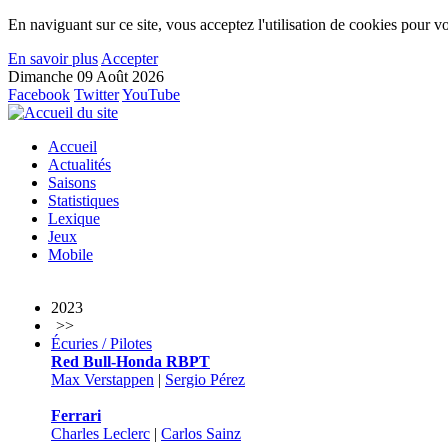
En naviguant sur ce site, vous acceptez l'utilisation de cookies pour vo
En savoir plus
Accepter
Dimanche 09 Août 2026
Facebook
Twitter
YouTube
Accueil
Actualités
Saisons
Statistiques
Lexique
Jeux
Mobile
2023
>>
Écuries / Pilotes
Red Bull-Honda RBPT
Max Verstappen
|
Sergio Pérez
Ferrari
Charles Leclerc
|
Carlos Sainz