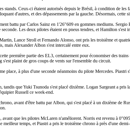
 stands. Ceux-ci étaient autorisés depuis le Brésil, à condition de les fai
bloquant d'autres, et des dépassements par la gauche. Désormais, cette sit
ement battu par Carlos Sainz en 1'26"609 en gommes mediums. Sergio Pé
 seconde. Les deux pilotes étaient en pneus tendres, et Hamilton s'est in
 Martin, Lance Stroll et Fernando Alonso, ont pris les troisième et quatr
, mais Alexander Albon s'est intercalé entre eux.
t cette première partie des EL3, certainement pour économiser des trains
 s'est plaint de gros coups de vents sur l'ensemble du circuit.
e place, à plus d'une seconde néanmoins du pilote Mercedes. Piastri s'e
, tandis que Yuki Tsunoda s'est placé dixième. Logan Sargeant a pris l
 équipier Russell ce week-end.
hrono, avant d'être battu par Albon, qui s'est placé à un dixième de Rus
con.
5, avant que les pilotes McLaren n'améliorent. Norris est revenu à 0"09
e meilleur temps, et Piastri a pris le troisième chrono à près d'une demi