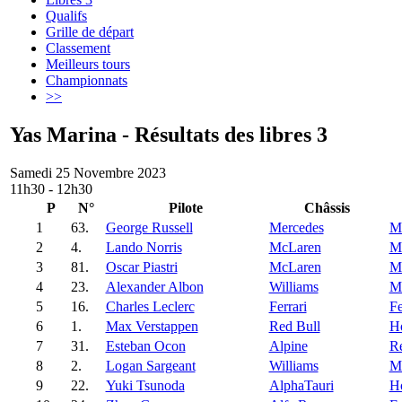
Qualifs
Grille de départ
Classement
Meilleurs tours
Championnats
>>
Yas Marina - Résultats des libres 3
Samedi 25 Novembre 2023
11h30 - 12h30
P
N°
Pilote
Châssis
1
63.
George Russell
Mercedes
M
2
4.
Lando Norris
McLaren
M
3
81.
Oscar Piastri
McLaren
M
4
23.
Alexander Albon
Williams
M
5
16.
Charles Leclerc
Ferrari
Fe
6
1.
Max Verstappen
Red Bull
H
7
31.
Esteban Ocon
Alpine
Re
8
2.
Logan Sargeant
Williams
M
9
22.
Yuki Tsunoda
AlphaTauri
H