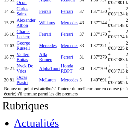
Ocon
0'02"801
k
Carlos
+
2
14
55.
Ferrari
Ferrari
37
1'37"130
Sainz
0'03"134
k
Alexander
+
2
15
23.
Williams
Mercedes
43
1'37"144
Albon
0'03"148
k
Charles
+
2
16
16.
Ferrari
Ferrari
37
1'37"170
Leclerc
0'03"174
k
George
+
2
17
63.
Mercedes
Mercedes
33
1'37"221
Russell
0'03"225
k
Valtteri
Alfa
+
2
18
77.
Ferrari
31
1'37"379
Bottas
Romeo
0'03"383
k
Nyck De
Honda
+
1
19
21.
AlphaTauri
30
1'37"709
Vries
RBPT
0'03"713
k
Oscar
+
1
20
81.
McLaren
Mercedes
3
1'40"691
Piastri
0'06"695
k
Bonus: un point est attribué à l'auteur du meilleur tour en course (et 
écurie) s'il termine parmi les dix premiers
Rubriques
Actualités