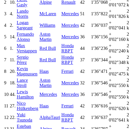
2
10.
Alpine
Renault
42
1'35"068
Gasly
0'01"072
k
Lando
+
2
3
4.
McLaren
Mercedes
51
1'35"822
Norris
0'01"826
k
Logan
+
2
4
2.
Williams
Mercedes
42
1'36"037
Sargeant
0'02"041
k
Fernando
Aston
+
2
5
14.
Mercedes
36
1'36"156
Alonso
Martin
0'02"160
k
Max
Honda
+
2
6
1.
Red Bull
44
1'36"236
Verstappen
RBPT
0'02"240
k
Sergio
Honda
+
2
7
11.
Red Bull
37
1'36"344
Pérez
RBPT
0'02"348
k
Kevin
+
2
8
20.
Haas
Ferrari
42
1'36"471
Magnussen
0'02"475
k
Lance
Aston
+
2
9
18.
Mercedes
32
1'36"546
Stroll
Martin
0'02"550
k
Lewis
+
2
10
44.
Mercedes
Mercedes
36
1'36"546
Hamilton
0'02"550
k
Nico
+
2
11
27.
Haas
Ferrari
42
1'36"616
Hülkenberg
0'02"620
k
Yuki
Honda
+
2
12
22.
AlphaTauri
42
1'36"637
Tsunoda
RBPT
0'02"641
k
Esteban
+
2
13
31.
Alpine
Renault
34
1'36"797