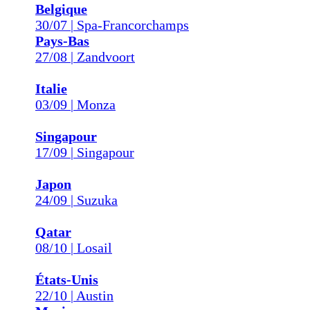
Belgique
30/07 | Spa-Francorchamps
Pays-Bas
27/08 | Zandvoort
Italie
03/09 | Monza
Singapour
17/09 | Singapour
Japon
24/09 | Suzuka
Qatar
08/10 | Losail
États-Unis
22/10 | Austin