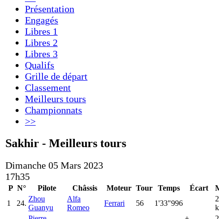
Présentation
Engagés
Libres 1
Libres 2
Libres 3
Qualifs
Grille de départ
Classement
Meilleurs tours
Championnats
>>
Sakhir - Meilleurs tours
Dimanche 05 Mars 2023
17h35
P
N°
Pilote
Châssis
Moteur
Tour
Temps
Écart
Zhou
Alfa
2
1
24.
Ferrari
56
1'33"996
Guanyu
Romeo
k
Pierre
+
2