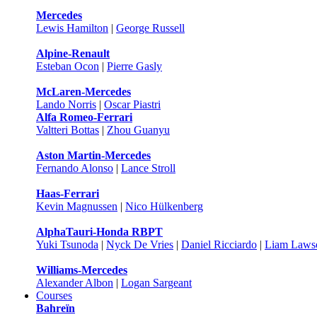
Mercedes
Lewis Hamilton
|
George Russell
Alpine-Renault
Esteban Ocon
|
Pierre Gasly
McLaren-Mercedes
Lando Norris
|
Oscar Piastri
Alfa Romeo-Ferrari
Valtteri Bottas
|
Zhou Guanyu
Aston Martin-Mercedes
Fernando Alonso
|
Lance Stroll
Haas-Ferrari
Kevin Magnussen
|
Nico Hülkenberg
AlphaTauri-Honda RBPT
Yuki Tsunoda
|
Nyck De Vries
|
Daniel Ricciardo
|
Liam Laws
Williams-Mercedes
Alexander Albon
|
Logan Sargeant
Courses
Bahreïn