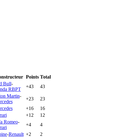
nstructeur
Points
Total
d Bull
-
+43
43
nda RBPT
ton Martin
-
+23
23
rcedes
rcedes
+16
16
rari
+12
12
fa Romeo
-
+4
4
rari
pine
-
Renault
+2
2