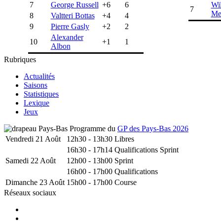
7
George Russell
+6
6
Wi
7
Me
8
Valtteri Bottas
+4
4
9
Pierre Gasly
+2
2
Alexander
10
+1
1
Albon
Rubriques
Actualités
Saisons
Statistiques
Lexique
Jeux
Programme du
GP des Pays-Bas 2026
Vendredi 21 Août
12h30 - 13h30
Libres
16h30 - 17h14
Qualifications Sprint
Samedi 22 Août
12h00 - 13h00
Sprint
16h00 - 17h00
Qualifications
Dimanche 23 Août
15h00 - 17h00
Course
Réseaux sociaux