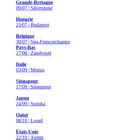
Grande-Bretagne
09/07 | Silverstone
Hongrie
23/07 | Budapest
Belgique
30/07 | Spa-Francorchamps
Pays-Bas
27/08 | Zandvoort
Italie
03/09 | Monza
Singapour
17/09 | Singapour
Japon
24/09 | Suzuka
Qatar
08/10 | Losail
États-Unis
22/10 | Austin