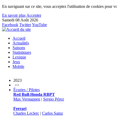
En naviguant sur ce site, vous acceptez l'utilisation de cookies pour vo
En savoir plus
Accepter
Samedi 08 Août 2026
Facebook
Twitter
YouTube
Accueil
Actualités
Saisons
Statistiques
Lexique
Jeux
Mobile
2023
>>
Écuries / Pilotes
Red Bull-Honda RBPT
Max Verstappen
|
Sergio Pérez
Ferrari
Charles Leclerc
|
Carlos Sainz