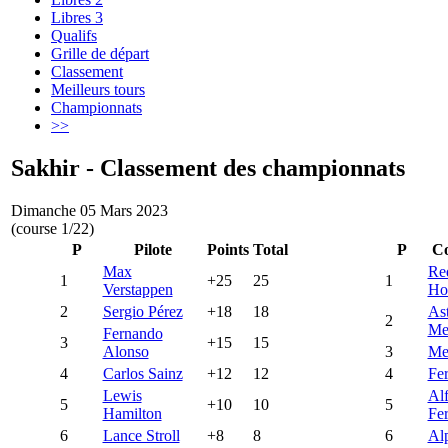
Libres 3
Qualifs
Grille de départ
Classement
Meilleurs tours
Championnats
>>
Sakhir - Classement des championnats
Dimanche 05 Mars 2023
(course 1/22)
P
Pilote
Points
Total
P
Co
Max
Re
1
+25
25
1
Verstappen
Ho
2
Sergio Pérez
+18
18
As
2
Me
Fernando
3
+15
15
Alonso
3
Me
4
Carlos Sainz
+12
12
4
Fer
Lewis
Al
5
+10
10
5
Hamilton
Fer
6
Lance Stroll
+8
8
6
Al