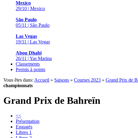
Mexico
29/10 | Mexico
São Paulo
05/11 | São Paulo
Las Vegas
19/11 | Las Vegas
Abou Dhabi
26/11 | Yas Marina
Classements
Permis à points
Vous êtes dans:
Accueil
»
Saisons
»
Courses 2023
»
Grand Prix de B
championnats
Grand Prix de Bahreïn
<<
Présentation
Engagés
Libres 1
Libres 2