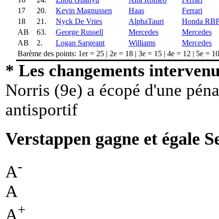
17
20.
Kevin Magnussen
Haas
Ferrari
18
21.
Nyck De Vries
AlphaTauri
Honda RB
AB
63.
George Russell
Mercedes
Mercedes
AB
2.
Logan Sargeant
Williams
Mercedes
Barème des points: 1er = 25 | 2e = 18 | 3e = 15 | 4e = 12 | 5e = 10 
* Les changements intervenus
Norris (9e) a écopé d'une péna
antisportif
Verstappen gagne et égale S
-
A
A
+
A