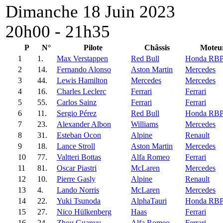
Dimanche 18 Juin 2023
20h00 - 21h35
P
N°
Pilote
Châssis
Moteu
1
1.
Max Verstappen
Red Bull
Honda RB
2
14.
Fernando Alonso
Aston Martin
Mercedes
3
44.
Lewis Hamilton
Mercedes
Mercedes
4
16.
Charles Leclerc
Ferrari
Ferrari
5
55.
Carlos Sainz
Ferrari
Ferrari
6
11.
Sergio Pérez
Red Bull
Honda RB
7
23.
Alexander Albon
Williams
Mercedes
8
31.
Esteban Ocon
Alpine
Renault
9
18.
Lance Stroll
Aston Martin
Mercedes
10
77.
Valtteri Bottas
Alfa Romeo
Ferrari
11
81.
Oscar Piastri
McLaren
Mercedes
12
10.
Pierre Gasly
Alpine
Renault
13
4.
Lando Norris
McLaren
Mercedes
14
22.
Yuki Tsunoda
AlphaTauri
Honda RB
15
27.
Nico Hülkenberg
Haas
Ferrari
16
24.
Zhou Guanyu
Alfa Romeo
Ferrari