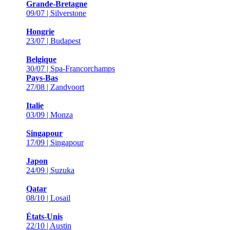
Grande-Bretagne
09/07 | Silverstone
Hongrie
23/07 | Budapest
Belgique
30/07 | Spa-Francorchamps
Pays-Bas
27/08 | Zandvoort
Italie
03/09 | Monza
Singapour
17/09 | Singapour
Japon
24/09 | Suzuka
Qatar
08/10 | Losail
États-Unis
22/10 | Austin