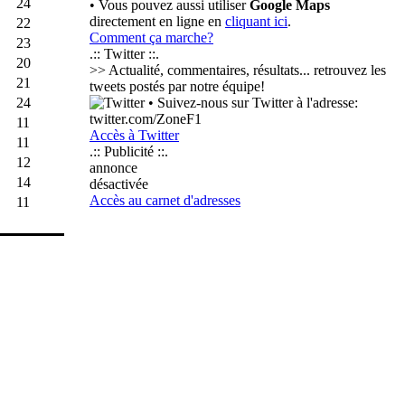
24
• Vous pouvez aussi utiliser
Google Maps
directement en ligne en
cliquant ici
.
22
Comment ça marche?
23
.:: Twitter ::.
20
>> Actualité, commentaires, résultats... retrouvez les
21
tweets postés par notre équipe!
24
• Suivez-nous sur Twitter à l'adresse:
twitter.com/ZoneF1
11
Accès à Twitter
11
.:: Publicité ::.
12
annonce
14
désactivée
Accès au carnet d'adresses
11