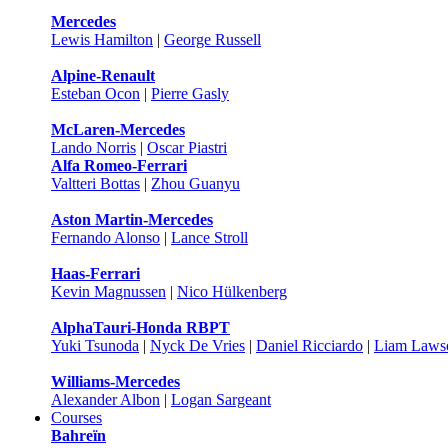
Mercedes
Lewis Hamilton
|
George Russell
Alpine-Renault
Esteban Ocon
|
Pierre Gasly
McLaren-Mercedes
Lando Norris
|
Oscar Piastri
Alfa Romeo-Ferrari
Valtteri Bottas
|
Zhou Guanyu
Aston Martin-Mercedes
Fernando Alonso
|
Lance Stroll
Haas-Ferrari
Kevin Magnussen
|
Nico Hülkenberg
AlphaTauri-Honda RBPT
Yuki Tsunoda
|
Nyck De Vries
|
Daniel Ricciardo
|
Liam Laws
Williams-Mercedes
Alexander Albon
|
Logan Sargeant
Courses
Bahreïn