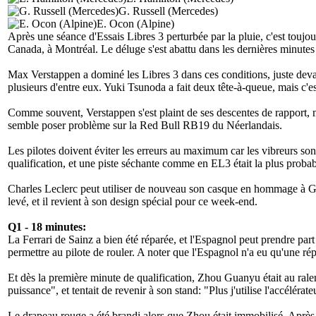
G. Russell (Mercedes)
E. Ocon (Alpine)
Après une séance d'Essais Libres 3 perturbée par la pluie, c'est touj
Canada, à Montréal. Le déluge s'est abattu dans les dernières minutes 
Max Verstappen a dominé les Libres 3 dans ces conditions, juste devant
plusieurs d'entre eux. Yuki Tsunoda a fait deux tête-à-queue, mais c'e
Comme souvent, Verstappen s'est plaint de ses descentes de rapport, m
semble poser problème sur la Red Bull RB19 du Néerlandais.
Les pilotes doivent éviter les erreurs au maximum car les vibreurs sont
qualification, et une piste séchante comme en EL3 était la plus probab
Charles Leclerc peut utiliser de nouveau son casque en hommage à Gil
levé, et il revient à son design spécial pour ce week-end.
Q1 - 18 minutes:
La Ferrari de Sainz a bien été réparée, et l'Espagnol peut prendre part
permettre au pilote de rouler. A noter que l'Espagnol n'a eu qu'une 
Et dès la première minute de qualification, Zhou Guanyu était au rale
puissance
", et tentait de revenir à son stand: "
Plus j'utilise l'accélérate
Le drapeau rouge a été brandi alors que Zhou était immobilisé. Après av