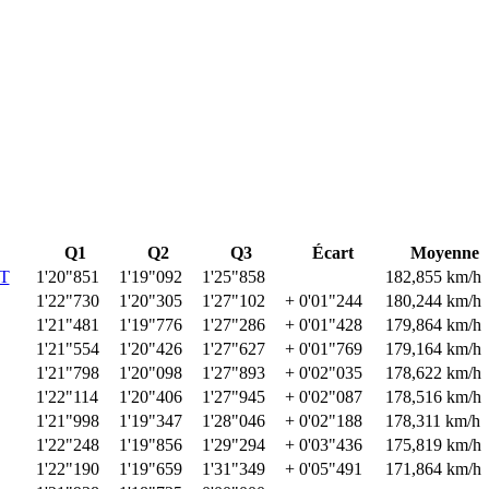
Q1
Q2
Q3
Écart
Moyenne
T
1'20"851
1'19"092
1'25"858
182,855 km/h
1'22"730
1'20"305
1'27"102
+ 0'01"244
180,244 km/h
1'21"481
1'19"776
1'27"286
+ 0'01"428
179,864 km/h
1'21"554
1'20"426
1'27"627
+ 0'01"769
179,164 km/h
1'21"798
1'20"098
1'27"893
+ 0'02"035
178,622 km/h
1'22"114
1'20"406
1'27"945
+ 0'02"087
178,516 km/h
1'21"998
1'19"347
1'28"046
+ 0'02"188
178,311 km/h
1'22"248
1'19"856
1'29"294
+ 0'03"436
175,819 km/h
1'22"190
1'19"659
1'31"349
+ 0'05"491
171,864 km/h