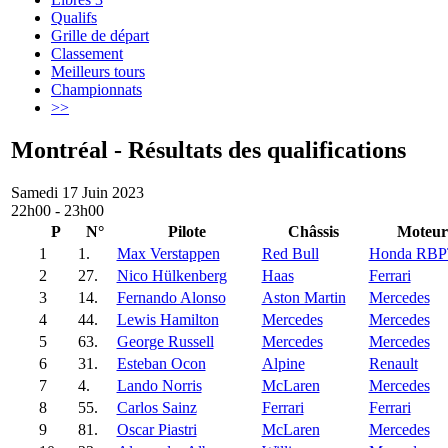
Qualifs
Grille de départ
Classement
Meilleurs tours
Championnats
>>
Montréal - Résultats des qualifications
Samedi 17 Juin 2023
22h00 - 23h00
P
N°
Pilote
Châssis
Moteur
1
1.
Max Verstappen
Red Bull
Honda RBP
2
27.
Nico Hülkenberg
Haas
Ferrari
3
14.
Fernando Alonso
Aston Martin
Mercedes
4
44.
Lewis Hamilton
Mercedes
Mercedes
5
63.
George Russell
Mercedes
Mercedes
6
31.
Esteban Ocon
Alpine
Renault
7
4.
Lando Norris
McLaren
Mercedes
8
55.
Carlos Sainz
Ferrari
Ferrari
9
81.
Oscar Piastri
McLaren
Mercedes