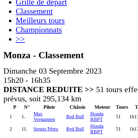
Grille de départ
Classement
Meilleurs tours
Championnats
>>
Monza - Classement
Dimanche 03 Septembre 2023
15h20 - 16h35
DISTANCE REDUITE >>
51 tours effe
prévus, soit 295,134 km
P
N°
Pilote
Châssis
Moteur
Tours
T
Max
Honda
1
1.
Red Bull
51
1h1
Verstappen
RBPT
Honda
2
11.
Sergio Pérez
Red Bull
51
1h1
RBPT