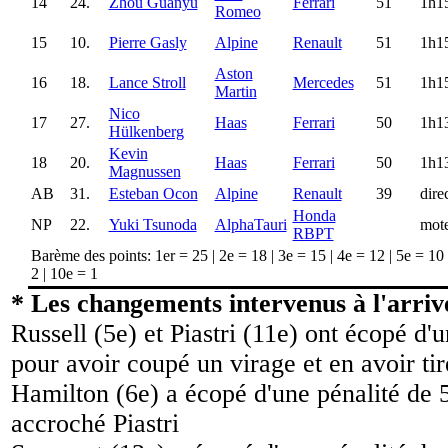
14
24.
Zhou Guanyu
Ferrari
51
1h1
Romeo
15
10.
Pierre Gasly
Alpine
Renault
51
1h1
Aston
16
18.
Lance Stroll
Mercedes
51
1h1
Martin
Nico
17
27.
Haas
Ferrari
50
1h1
Hülkenberg
Kevin
18
20.
Haas
Ferrari
50
1h1
Magnussen
AB
31.
Esteban Ocon
Alpine
Renault
39
dire
Honda
NP
22.
Yuki Tsunoda
AlphaTauri
mot
RBPT
Barème des points: 1er = 25 | 2e = 18 | 3e = 15 | 4e = 12 | 5e = 10 |
2 | 10e = 1
* Les changements intervenus à l'arriv
Russell (5e) et Piastri (11e) ont écopé d'
pour avoir coupé un virage et en avoir ti
Hamilton (6e) a écopé d'une pénalité de 
accroché Piastri