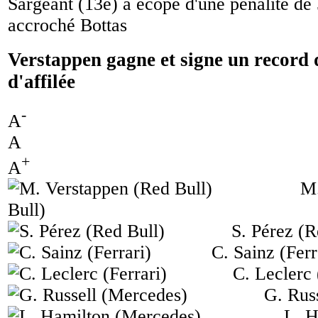
Sargeant (13e) a écopé d'une pénalité de 
accroché Bottas
Verstappen gagne et signe un record 
d'affilée
-
A
A
+
A
M.
Bull)
S. Pérez (R
C. Sainz (Ferr
C. Leclerc 
G. Rus
L. H