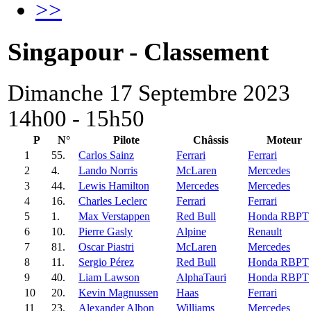
>>
Singapour - Classement
Dimanche 17 Septembre 2023
14h00 - 15h50
P
N°
Pilote
Châssis
Moteur
1
55.
Carlos Sainz
Ferrari
Ferrari
2
4.
Lando Norris
McLaren
Mercedes
3
44.
Lewis Hamilton
Mercedes
Mercedes
4
16.
Charles Leclerc
Ferrari
Ferrari
5
1.
Max Verstappen
Red Bull
Honda RBPT
6
10.
Pierre Gasly
Alpine
Renault
7
81.
Oscar Piastri
McLaren
Mercedes
8
11.
Sergio Pérez
Red Bull
Honda RBPT
9
40.
Liam Lawson
AlphaTauri
Honda RBPT
10
20.
Kevin Magnussen
Haas
Ferrari
11
23.
Alexander Albon
Williams
Mercedes