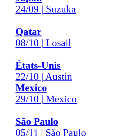
24/09 | Suzuka
Qatar
08/10 | Losail
États-Unis
22/10 | Austin
Mexico
29/10 | Mexico
São Paulo
05/11 | São Paulo