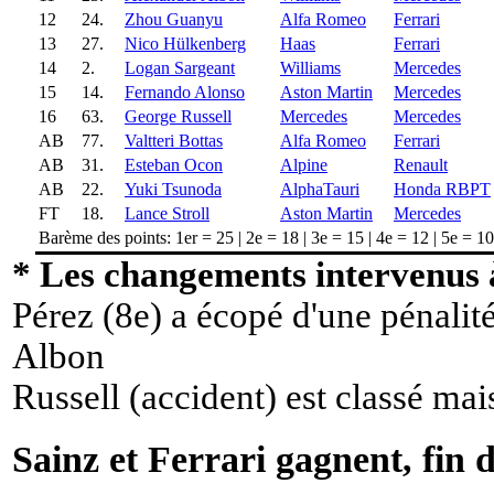
12
24.
Zhou Guanyu
Alfa Romeo
Ferrari
13
27.
Nico Hülkenberg
Haas
Ferrari
14
2.
Logan Sargeant
Williams
Mercedes
15
14.
Fernando Alonso
Aston Martin
Mercedes
16
63.
George Russell
Mercedes
Mercedes
AB
77.
Valtteri Bottas
Alfa Romeo
Ferrari
AB
31.
Esteban Ocon
Alpine
Renault
AB
22.
Yuki Tsunoda
AlphaTauri
Honda RBPT
FT
18.
Lance Stroll
Aston Martin
Mercedes
Barème des points: 1er = 25 | 2e = 18 | 3e = 15 | 4e = 12 | 5e = 10 |
* Les changements intervenus à
Pérez (8e) a écopé d'une pénalit
Albon
Russell (accident) est classé mai
Sainz et Ferrari gagnent, fin