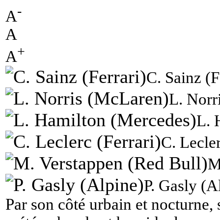
-
A
A
+
A
C. Sainz (F
L. Norr
L. 
C. Lecler
M
P. Gasly (A
Par son côté urbain et nocturne, 