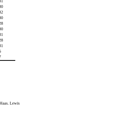
31
30
32
30
28
30
31
28
31
6
7
e Haas. Lewis