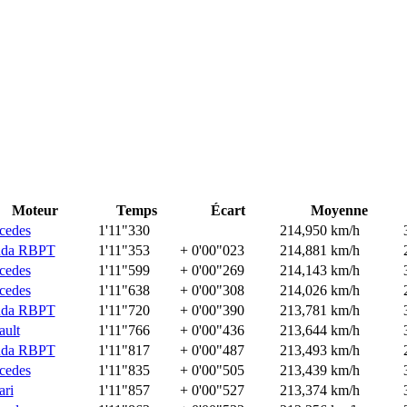
Moteur
Temps
Écart
Moyenne
cedes
1'11"330
214,950 km/h
da RBPT
1'11"353
+ 0'00"023
214,881 km/h
cedes
1'11"599
+ 0'00"269
214,143 km/h
cedes
1'11"638
+ 0'00"308
214,026 km/h
da RBPT
1'11"720
+ 0'00"390
213,781 km/h
ault
1'11"766
+ 0'00"436
213,644 km/h
da RBPT
1'11"817
+ 0'00"487
213,493 km/h
cedes
1'11"835
+ 0'00"505
213,439 km/h
ari
1'11"857
+ 0'00"527
213,374 km/h