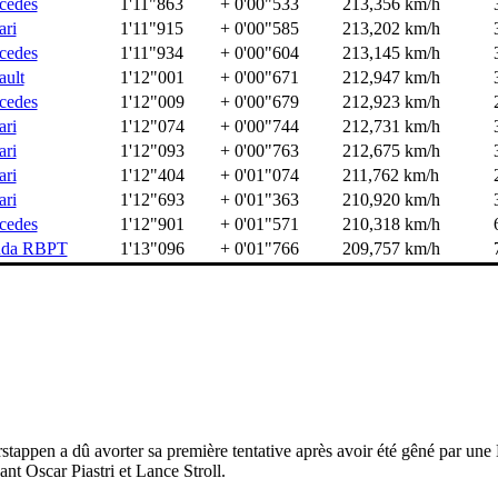
cedes
1'11"863
+ 0'00"533
213,356 km/h
ari
1'11"915
+ 0'00"585
213,202 km/h
cedes
1'11"934
+ 0'00"604
213,145 km/h
ault
1'12"001
+ 0'00"671
212,947 km/h
cedes
1'12"009
+ 0'00"679
212,923 km/h
ari
1'12"074
+ 0'00"744
212,731 km/h
ari
1'12"093
+ 0'00"763
212,675 km/h
ari
1'12"404
+ 0'01"074
211,762 km/h
ari
1'12"693
+ 0'01"363
210,920 km/h
cedes
1'12"901
+ 0'01"571
210,318 km/h
da RBPT
1'13"096
+ 0'01"766
209,757 km/h
stappen a dû avorter sa première tentative après avoir été gêné par un
nt Oscar Piastri et Lance Stroll.