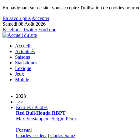
En naviguant sur ce site, vous acceptez l'utilisation de cookies pour vo
En savoir plus
Accepter
Samedi 08 Août 2026
Facebook
Twitter
YouTube
Accueil
Actualités
Saisons
Statistiques
Lexique
Jeux
Mobile
2023
>>
Écuries / Pilotes
Red Bull-Honda RBPT
Max Verstappen
|
Sergio Pérez
Ferrari
Charles Leclerc
|
Carlos Sainz