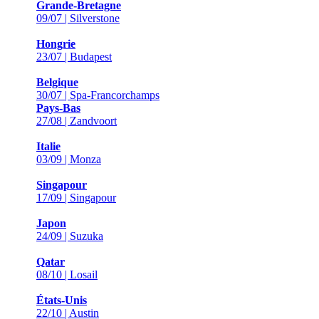
Grande-Bretagne
09/07 | Silverstone
Hongrie
23/07 | Budapest
Belgique
30/07 | Spa-Francorchamps
Pays-Bas
27/08 | Zandvoort
Italie
03/09 | Monza
Singapour
17/09 | Singapour
Japon
24/09 | Suzuka
Qatar
08/10 | Losail
États-Unis
22/10 | Austin