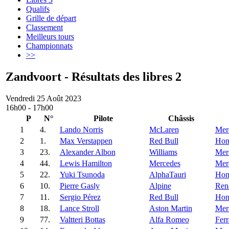
Qualifs
Grille de départ
Classement
Meilleurs tours
Championnats
>>
Zandvoort - Résultats des libres 2
Vendredi 25 Août 2023
16h00 - 17h00
P
N°
Pilote
Châssis
1
4.
Lando Norris
McLaren
Mer
2
1.
Max Verstappen
Red Bull
Hon
3
23.
Alexander Albon
Williams
Mer
4
44.
Lewis Hamilton
Mercedes
Mer
5
22.
Yuki Tsunoda
AlphaTauri
Hon
6
10.
Pierre Gasly
Alpine
Ren
7
11.
Sergio Pérez
Red Bull
Hon
8
18.
Lance Stroll
Aston Martin
Mer
9
77.
Valtteri Bottas
Alfa Romeo
Ferr