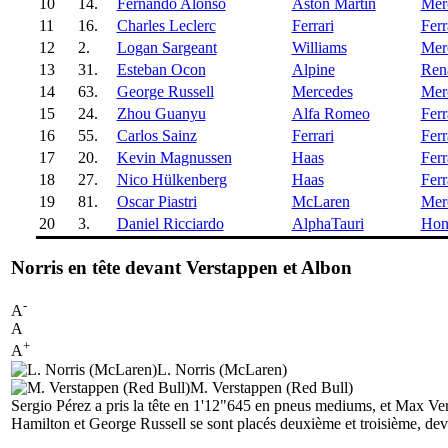
10
14.
Fernando Alonso
Aston Martin
Mer
11
16.
Charles Leclerc
Ferrari
Ferr
12
2.
Logan Sargeant
Williams
Mer
13
31.
Esteban Ocon
Alpine
Ren
14
63.
George Russell
Mercedes
Mer
15
24.
Zhou Guanyu
Alfa Romeo
Ferr
16
55.
Carlos Sainz
Ferrari
Ferr
17
20.
Kevin Magnussen
Haas
Ferr
18
27.
Nico Hülkenberg
Haas
Ferr
19
81.
Oscar Piastri
McLaren
Mer
20
3.
Daniel Ricciardo
AlphaTauri
Hon
Norris en tête devant Verstappen et Albon
-
A
A
+
A
L. Norris (McLaren)
M. Verstappen (Red Bull)
Sergio Pérez a pris la tête en 1'12"645 en pneus mediums, et Max Ver
Hamilton et George Russell se sont placés deuxième et troisième, deva