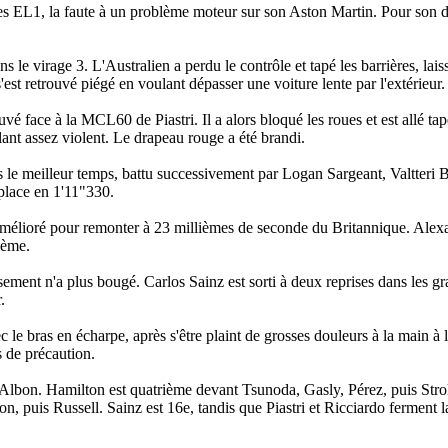
rs des EL1, la faute à un problème moteur sur son Aston Martin. Pour son
s le virage 3. L'Australien a perdu le contrôle et tapé les barrières, lais
'est retrouvé piégé en voulant dépasser une voiture lente par l'extérieur.
vé face à la MCL60 de Piastri. Il a alors bloqué les roues et est allé tap
lant assez violent. Le drapeau rouge a été brandi.
is le meilleur temps, battu successivement par Logan Sargeant, Valtteri 
 place en 1'11"330.
amélioré pour remonter à 23 millièmes de seconde du Britannique. Ale
ième.
lassement n'a plus bougé. Carlos Sainz est sorti à deux reprises dans les gr
.
 le bras en écharpe, après s'être plaint de grosses douleurs à la main à l
s de précaution.
 Albon. Hamilton est quatrième devant Tsunoda, Gasly, Pérez, puis Strol
n, puis Russell. Sainz est 16e, tandis que Piastri et Ricciardo ferment 