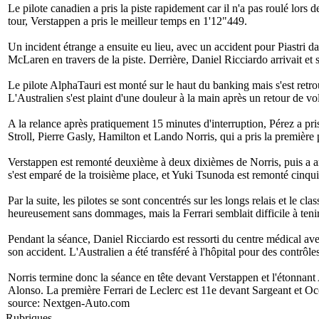
Le pilote canadien a pris la piste rapidement car il n'a pas roulé lo
tour, Verstappen a pris le meilleur temps en 1'12"449.
Un incident étrange a ensuite eu lieu, avec un accident pour Piastri dan
McLaren en travers de la piste. Derrière, Daniel Ricciardo arrivait et s
Le pilote AlphaTauri est monté sur le haut du banking mais s'est retrou
L'Australien s'est plaint d'une douleur à la main après un retour de vo
A la relance après pratiquement 15 minutes d'interruption, Pérez a pr
Stroll, Pierre Gasly, Hamilton et Lando Norris, qui a pris la première
Verstappen est remonté deuxième à deux dixièmes de Norris, puis a 
s'est emparé de la troisième place, et Yuki Tsunoda est remonté cinqu
Par la suite, les pilotes se sont concentrés sur les longs relais et le c
heureusement sans dommages, mais la Ferrari semblait difficile à tenir
Pendant la séance, Daniel Ricciardo est ressorti du centre médical avec
son accident. L'Australien a été transféré à l'hôpital pour des contrôle
Norris termine donc la séance en tête devant Verstappen et l'étonnant
Alonso. La première Ferrari de Leclerc est 11e devant Sargeant et Oco
source:
Nextgen-Auto.com
Rubriques