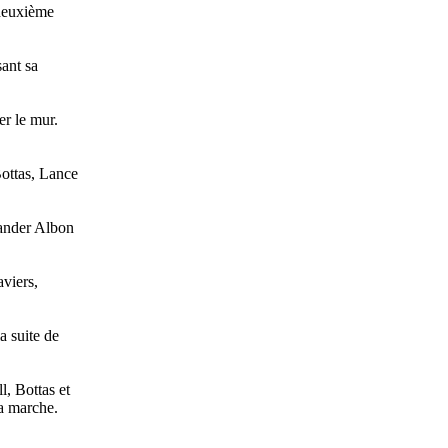
 deuxième
sant sa
er le mur.
Bottas, Lance
xander Albon
aviers,
a suite de
l, Bottas et
la marche.