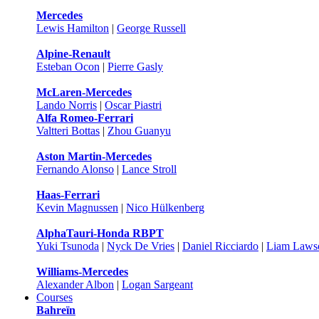
Mercedes
Lewis Hamilton
|
George Russell
Alpine-Renault
Esteban Ocon
|
Pierre Gasly
McLaren-Mercedes
Lando Norris
|
Oscar Piastri
Alfa Romeo-Ferrari
Valtteri Bottas
|
Zhou Guanyu
Aston Martin-Mercedes
Fernando Alonso
|
Lance Stroll
Haas-Ferrari
Kevin Magnussen
|
Nico Hülkenberg
AlphaTauri-Honda RBPT
Yuki Tsunoda
|
Nyck De Vries
|
Daniel Ricciardo
|
Liam Laws
Williams-Mercedes
Alexander Albon
|
Logan Sargeant
Courses
Bahreïn