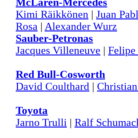
McLaren-Mercedes
Kimi Räikkönen
|
Juan Pab
Rosa
|
Alexander Wurz
Sauber-Petronas
Jacques Villeneuve
|
Felipe
Red Bull-Cosworth
David Coulthard
|
Christian
Toyota
Jarno Trulli
|
Ralf Schumac