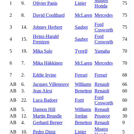
Mugen
1
9.
Olivier Panis
Ligier
75
Honda
2
8.
David Coulthard
McLaren
Mercedes
75
Ford
3
14.
Johnny Herbert
Sauber
75
Cosworth
Heinz-Harald
Ford
4
15.
Sauber
74
Frentzen
Cosworth
5
19.
Mika Salo
Tyrrell
Yamaha
70
6
7.
Mika Häkkinen
McLaren
Mercedes
70
7
2.
Eddie Irvine
Ferrari
Ferrari
68
AB
6.
Jacques Villeneuve
Williams
Renault
66
AB
3.
Jean Alesi
Benetton
Renault
60
Ford
AB
22.
Luca Badoer
Forti
60
Cosworth
AB
5.
Damon Hill
Williams
Renault
40
AB
12.
Martin Brundle
Jordan
Peugeot
30
AB
4.
Gerhard Berger
Benetton
Renault
9
Mugen
AB
10.
Pedro Diniz
Ligier
5