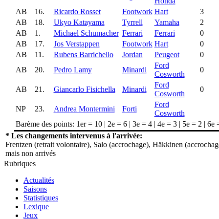
Honda
AB
16.
Ricardo Rosset
Footwork
Hart
3
AB
18.
Ukyo Katayama
Tyrrell
Yamaha
2
AB
1.
Michael Schumacher
Ferrari
Ferrari
0
AB
17.
Jos Verstappen
Footwork
Hart
0
AB
11.
Rubens Barrichello
Jordan
Peugeot
0
Ford
AB
20.
Pedro Lamy
Minardi
0
Cosworth
Ford
AB
21.
Giancarlo Fisichella
Minardi
0
Cosworth
Ford
NP
23.
Andrea Montermini
Forti
Cosworth
Barème des points: 1er = 10 | 2e = 6 | 3e = 4 | 4e = 3 | 5e = 2 | 6e 
* Les changements intervenus à l'arrivée:
Frentzen (retrait volontaire), Salo (accrochage), Häkkinen (accrochage
mais non arrivés
Rubriques
Actualités
Saisons
Statistiques
Lexique
Jeux