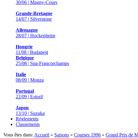
30/06 | Magny-Cours
Grande-Bretagne
14/07 | Silverstone
Allemagne
28/07 | Hockenheim
Hongrie
11/08 | Budapest
Belgique
25/08 | Spa-Francorchamps
Italie
08/09 | Monza
Portugal
22/09 | Estoril
Japon
13/10 | Suzuka
Règlements
Classements
Vous êtes dans:
Accueil
»
Saisons
»
Courses 1996
»
Grand Prix de 