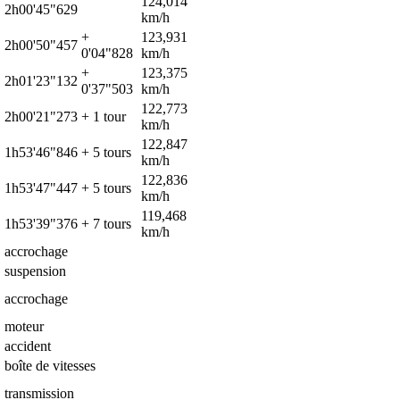
124,014
2h00'45"629
km/h
+
123,931
2h00'50"457
0'04"828
km/h
+
123,375
2h01'23"132
0'37"503
km/h
122,773
2h00'21"273
+ 1 tour
km/h
122,847
1h53'46"846
+ 5 tours
km/h
122,836
1h53'47"447
+ 5 tours
km/h
119,468
1h53'39"376
+ 7 tours
km/h
accrochage
suspension
accrochage
moteur
accident
boîte de vitesses
transmission