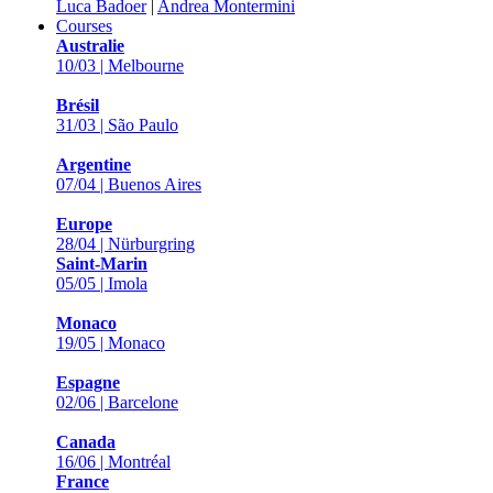
Luca Badoer
|
Andrea Montermini
Courses
Australie
10/03 | Melbourne
Brésil
31/03 | São Paulo
Argentine
07/04 | Buenos Aires
Europe
28/04 | Nürburgring
Saint-Marin
05/05 | Imola
Monaco
19/05 | Monaco
Espagne
02/06 | Barcelone
Canada
16/06 | Montréal
France