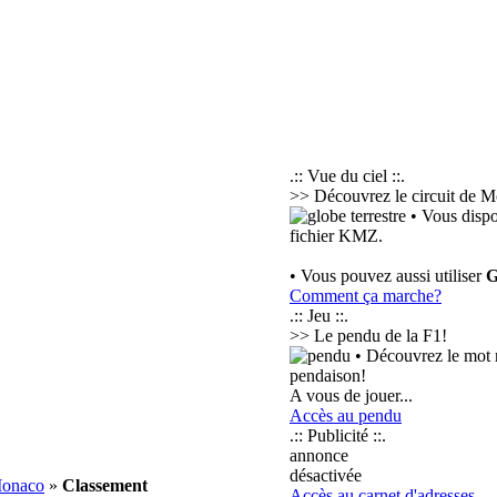
.:: Vue du ciel ::.
>> Découvrez le circuit de Mo
• Vous dispo
fichier KMZ.
• Vous pouvez aussi utiliser
G
Comment ça marche?
.:: Jeu ::.
>> Le pendu de la F1!
• Découvrez le mot m
pendaison!
A vous de jouer...
Accès au pendu
.:: Publicité ::.
annonce
désactivée
Monaco
»
Classement
Accès au carnet d'adresses