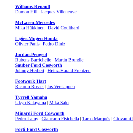
Williams-Renault
Damon Hill
|
Jacques Villeneuve
McLaren-Mercedes
Mika Häkkinen
|
David Coulthard
Ligier-Mugen Honda
Olivier Panis
|
Pedro Diniz
Jordan-Peugeot
Rubens Barrichello
|
Martin Brundle
Sauber-Ford Cosworth
Johnny Herbert
|
Heinz-Harald Frentzen
Footwork-Hart
Ricardo Rosset
|
Jos Verstappen
Tyrrell-Yamaha
Ukyo Katayama
|
Mika Salo
Minardi-Ford Cosworth
Pedro Lamy
|
Giancarlo Fisichella
|
Tarso Marquès
|
Giovanni 
Forti-Ford Cosworth