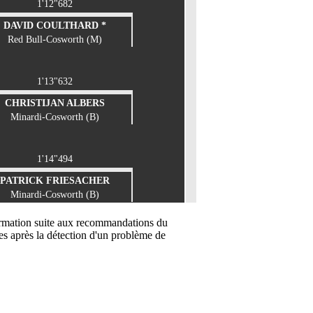
1'12"682
DAVID COULTHARD *
Red Bull-Cosworth (M)
1'13"632
CHRISTIJAN ALBERS
Minardi-Cosworth (B)
1'14"494
PATRICK FRIESACHER
Minardi-Cosworth (B)
formation suite aux recommandations du
tes après la détection d'un problème de