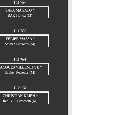
1'11"497
TAKUMA SATO *
BAR-Honda (M)
1'11"555
FELIPE MASSA *
Sauber-Petronas (M)
1'11"691
JACQUES VILLENEUVE *
Sauber-Petronas (M)
1'12"132
CHRISTIAN KLIEN *
Red Bull-Cosworth (M)