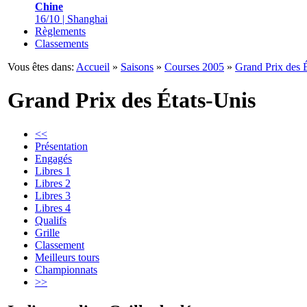
Chine
16/10 | Shanghai
Règlements
Classements
Vous êtes dans:
Accueil
»
Saisons
»
Courses 2005
»
Grand Prix des 
Grand Prix des États-Unis
<<
Présentation
Engagés
Libres 1
Libres 2
Libres 3
Libres 4
Qualifs
Grille
Classement
Meilleurs tours
Championnats
>>