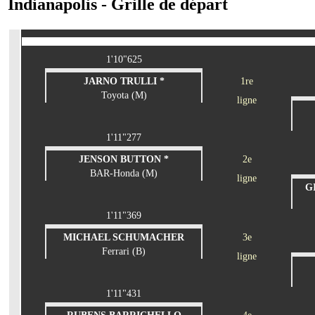
Indianapolis - Grille de départ
1'10"625
JARNO TRULLI *
1re
Toyota (M)
ligne
1'11"277
JENSON BUTTON *
2e
BAR-Honda (M)
ligne
G
1'11"369
MICHAEL SCHUMACHER
3e
Ferrari (B)
ligne
1'11"431