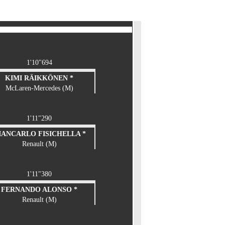
1'10"694
KIMI RÄIKKÖNEN *
McLaren-Mercedes (M)
1'11"290
IANCARLO FISICHELLA *
Renault (M)
1'11"380
FERNANDO ALONSO *
Renault (M)