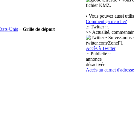
fichier KMZ.
• Vous pouvez aussi utili
Comment ça marche?
.:: Twitter ::.
États-Unis
»
Grille de départ
>> Actualité, commentaires
• Suivez-nous su
twitter.com/ZoneF1
Accès à Twitter
.:: Publicité ::.
annonce
désactivée
Accès au carnet d'adresse