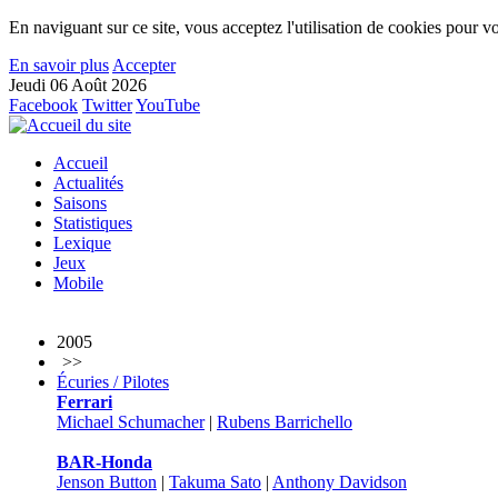
En naviguant sur ce site, vous acceptez l'utilisation de cookies pour vo
En savoir plus
Accepter
Jeudi 06 Août 2026
Facebook
Twitter
YouTube
Accueil
Actualités
Saisons
Statistiques
Lexique
Jeux
Mobile
2005
>>
Écuries / Pilotes
Ferrari
Michael Schumacher
|
Rubens Barrichello
BAR-Honda
Jenson Button
|
Takuma Sato
|
Anthony Davidson