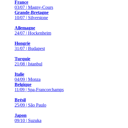
France
03/07 | Magny-Cours
Grande-Bretagne
10/07 | Silverstone
Allemagne
24/07 | Hockenheim
Hongrie
31/07 | Budapest
Turquie
21/08 | Istanbul
Italie
04/09 | Monza
Belgique
11/09 | Spa-Francorchamps
Brésil
25/09 | São Paulo
Japon
09/10 | Suzuka