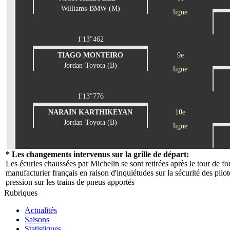
Williams-BMW (M)
ligne
1'13"462
TIAGO MONTEIRO
9e
Jordan-Toyota (B)
ligne
1'13"776
NARAIN KARTHIKEYAN
10e
Jordan-Toyota (B)
ligne
* Les changements intervenus sur la grille de départ:
Les écuries chaussées par Michelin se sont retirées après le tour de 
manufacturier français en raison d'inquiétudes sur la sécurité des pilo
pression sur les trains de pneus apportés
Rubriques
Actualités
Saisons
Statistiques