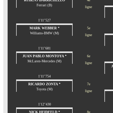
RUBENS BARRICHELLO
4e
Ferrari (B)
ligne
1'11"527
MARK WEBBER *
5e
Williams-BMW (M)
ligne
1'11"681
JUAN PABLO MONTOYA *
6e
McLaren-Mercedes (M)
ligne
1'11"754
RICARDO ZONTA *
7e
Toyota (M)
ligne
1'12"430
NICK HEIDFELD *
8e