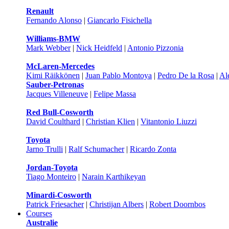
Renault
Fernando Alonso
|
Giancarlo Fisichella
Williams-BMW
Mark Webber
|
Nick Heidfeld
|
Antonio Pizzonia
McLaren-Mercedes
Kimi Räikkönen
|
Juan Pablo Montoya
|
Pedro De la Rosa
|
Al
Sauber-Petronas
Jacques Villeneuve
|
Felipe Massa
Red Bull-Cosworth
David Coulthard
|
Christian Klien
|
Vitantonio Liuzzi
Toyota
Jarno Trulli
|
Ralf Schumacher
|
Ricardo Zonta
Jordan-Toyota
Tiago Monteiro
|
Narain Karthikeyan
Minardi-Cosworth
Patrick Friesacher
|
Christijan Albers
|
Robert Doornbos
Courses
Australie