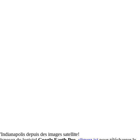
'Indianapolis depuis des images satellite!
isposez du logiciel
Google Earth Pro
,
cliquez ici
pour télécharger le