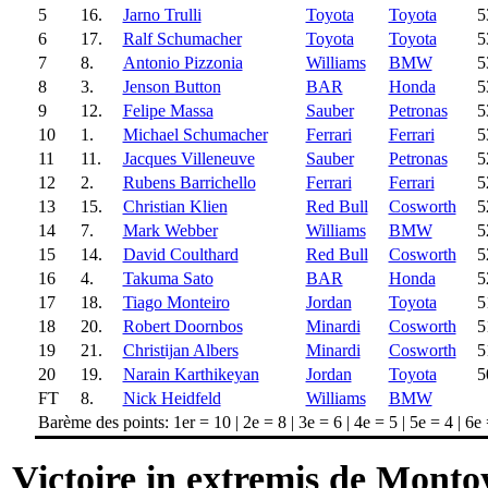
5
16.
Jarno Trulli
Toyota
Toyota
5
6
17.
Ralf Schumacher
Toyota
Toyota
5
7
8.
Antonio Pizzonia
Williams
BMW
5
8
3.
Jenson Button
BAR
Honda
5
9
12.
Felipe Massa
Sauber
Petronas
5
10
1.
Michael Schumacher
Ferrari
Ferrari
5
11
11.
Jacques Villeneuve
Sauber
Petronas
5
12
2.
Rubens Barrichello
Ferrari
Ferrari
5
13
15.
Christian Klien
Red Bull
Cosworth
5
14
7.
Mark Webber
Williams
BMW
5
15
14.
David Coulthard
Red Bull
Cosworth
5
16
4.
Takuma Sato
BAR
Honda
5
17
18.
Tiago Monteiro
Jordan
Toyota
5
18
20.
Robert Doornbos
Minardi
Cosworth
5
19
21.
Christijan Albers
Minardi
Cosworth
5
20
19.
Narain Karthikeyan
Jordan
Toyota
5
FT
8.
Nick Heidfeld
Williams
BMW
Barème des points: 1er = 10 | 2e = 8 | 3e = 6 | 4e = 5 | 5e = 4 | 6e 
Victoire in extremis de Monto