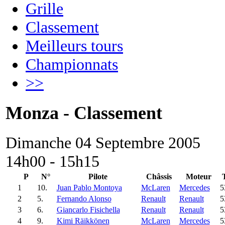
Grille
Classement
Meilleurs tours
Championnats
>>
Monza - Classement
Dimanche 04 Septembre 2005
14h00 - 15h15
P
N°
Pilote
Châssis
Moteur
1
10.
Juan Pablo Montoya
McLaren
Mercedes
5
2
5.
Fernando Alonso
Renault
Renault
5
3
6.
Giancarlo Fisichella
Renault
Renault
5
4
9.
Kimi Räikkönen
McLaren
Mercedes
5