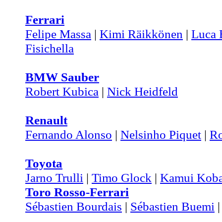
Ferrari
Felipe Massa
|
Kimi Räikkönen
|
Luca 
Fisichella
BMW Sauber
Robert Kubica
|
Nick Heidfeld
Renault
Fernando Alonso
|
Nelsinho Piquet
|
Ro
Toyota
Jarno Trulli
|
Timo Glock
|
Kamui Koba
Toro Rosso-Ferrari
Sébastien Bourdais
|
Sébastien Buemi