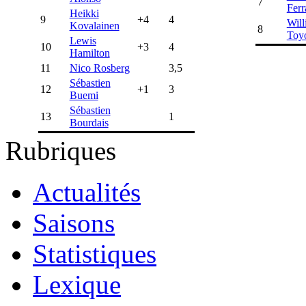
7
Ferr
Heikki
9
+4
4
Will
Kovalainen
8
Toy
Lewis
10
+3
4
Hamilton
11
Nico Rosberg
3,5
Sébastien
12
+1
3
Buemi
Sébastien
13
1
Bourdais
Rubriques
Actualités
Saisons
Statistiques
Lexique