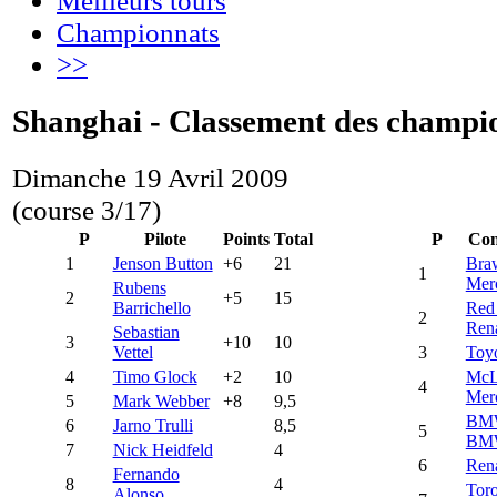
Championnats
>>
Shanghai - Classement des champi
Dimanche 19 Avril 2009
(course 3/17)
P
Pilote
Points
Total
P
Con
1
Jenson Button
+6
21
Bra
1
Mer
Rubens
2
+5
15
Barrichello
Red
2
Rena
Sebastian
3
+10
10
Vettel
3
Toy
4
Timo Glock
+2
10
McL
4
Mer
5
Mark Webber
+8
9,5
BMW
6
Jarno Trulli
8,5
5
BM
7
Nick Heidfeld
4
6
Rena
Fernando
8
4
Tor
Alonso