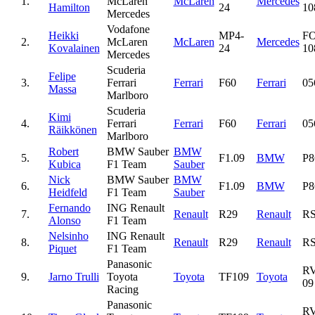
1.
McLaren
McLaren
Mercedes
Hamilton
24
1
Mercedes
Vodafone
Heikki
MP4-
F
2.
McLaren
McLaren
Mercedes
Kovalainen
24
1
Mercedes
Scuderia
Felipe
3.
Ferrari
Ferrari
F60
Ferrari
05
Massa
Marlboro
Scuderia
Kimi
4.
Ferrari
Ferrari
F60
Ferrari
05
Räikkönen
Marlboro
Robert
BMW Sauber
BMW
5.
F1.09
BMW
P8
Kubica
F1 Team
Sauber
Nick
BMW Sauber
BMW
6.
F1.09
BMW
P8
Heidfeld
F1 Team
Sauber
Fernando
ING Renault
7.
Renault
R29
Renault
RS
Alonso
F1 Team
Nelsinho
ING Renault
8.
Renault
R29
Renault
RS
Piquet
F1 Team
Panasonic
R
9.
Jarno Trulli
Toyota
Toyota
TF109
Toyota
09
Racing
Panasonic
R