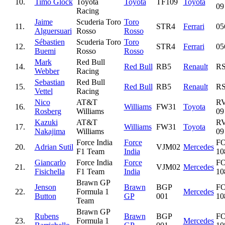
10.
Timo Glock
Toyota
Toyota
TF109
Toyota
09
Racing
Jaime
Scuderia Toro
Toro
11.
STR4
Ferrari
05
Alguersuari
Rosso
Rosso
Sébastien
Scuderia Toro
Toro
12.
STR4
Ferrari
05
Buemi
Rosso
Rosso
Mark
Red Bull
14.
Red Bull
RB5
Renault
RS
Webber
Racing
Sebastian
Red Bull
15.
Red Bull
RB5
Renault
RS
Vettel
Racing
Nico
AT&T
R
16.
Williams
FW31
Toyota
Rosberg
Williams
09
Kazuki
AT&T
R
17.
Williams
FW31
Toyota
Nakajima
Williams
09
Force India
Force
F
20.
Adrian Sutil
VJM02
Mercedes
F1 Team
India
1
Giancarlo
Force India
Force
F
21.
VJM02
Mercedes
Fisichella
F1 Team
India
1
Brawn GP
Jenson
Brawn
BGP
F
22.
Formula 1
Mercedes
Button
GP
001
1
Team
Brawn GP
Rubens
Brawn
BGP
F
23.
Formula 1
Mercedes