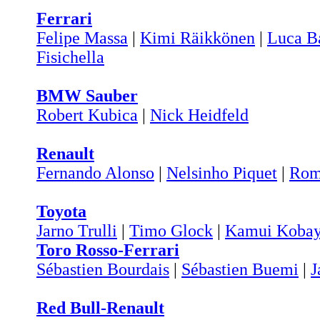
Ferrari
Felipe Massa
|
Kimi Räikkönen
|
Luca B
Fisichella
BMW Sauber
Robert Kubica
|
Nick Heidfeld
Renault
Fernando Alonso
|
Nelsinho Piquet
|
Rom
Toyota
Jarno Trulli
|
Timo Glock
|
Kamui Kobay
Toro Rosso-Ferrari
Sébastien Bourdais
|
Sébastien Buemi
|
J
Red Bull-Renault