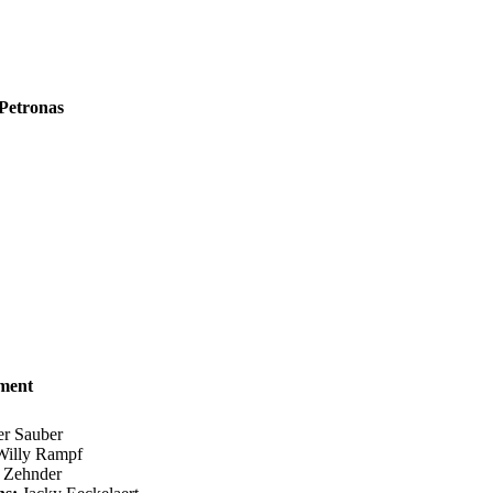
Petronas
ment
er Sauber
illy Rampf
 Zehnder