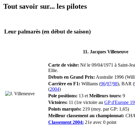
Tout savoir sur... les pilotes
Leur palmarès
(en début de saison)
11. Jacques Villeneuve
Carte de visite:
Né le 09/04/1971 à Saint-Jea
Ellie.
Débuts en Grand Prix:
Australie 1996 (Will
Carrière en F1:
Williams (
96
/
97
/
98
), BAR (
(
2004
)
Pole positions:
13 et
Meilleurs tours:
9
Victoires:
11 (1re victoire au
GP d'Europe 1
Points marqués:
219 (moy. par GP: 1,65)
Meilleur classement au championnat:
CHA
Classement 2004:
21e avec 0 point