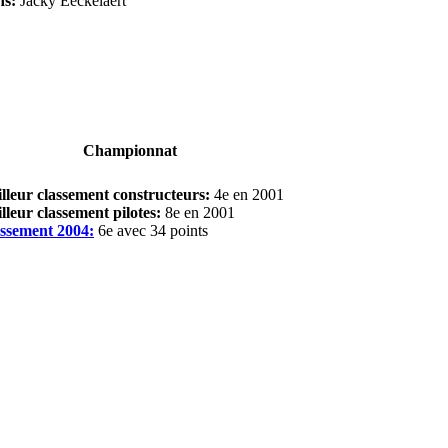
ns:
Jacky Eeckelaert
Championnat
lleur classement constructeurs:
4e en 2001
lleur classement pilotes:
8e en 2001
ssement 2004:
6e avec 34 points