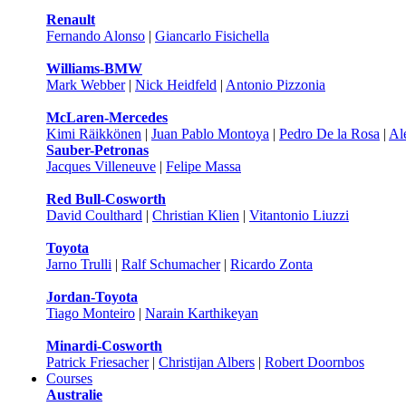
Renault
Fernando Alonso
|
Giancarlo Fisichella
Williams-BMW
Mark Webber
|
Nick Heidfeld
|
Antonio Pizzonia
McLaren-Mercedes
Kimi Räikkönen
|
Juan Pablo Montoya
|
Pedro De la Rosa
|
Al
Sauber-Petronas
Jacques Villeneuve
|
Felipe Massa
Red Bull-Cosworth
David Coulthard
|
Christian Klien
|
Vitantonio Liuzzi
Toyota
Jarno Trulli
|
Ralf Schumacher
|
Ricardo Zonta
Jordan-Toyota
Tiago Monteiro
|
Narain Karthikeyan
Minardi-Cosworth
Patrick Friesacher
|
Christijan Albers
|
Robert Doornbos
Courses
Australie