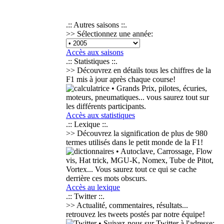
.:: Autres saisons ::.
>> Sélectionnez une année:
Accès aux saisons
.:: Statistiques ::.
>> Découvrez en détails tous les chiffres de la
F1 mis à jour après chaque course!
• Grands Prix, pilotes, écuries,
moteurs, pneumatiques... vous saurez tout sur
les différents participants.
Accès aux statistiques
.:: Lexique ::.
>> Découvrez la signification de plus de
980
termes
utilisés dans le petit monde de la F1!
• Autoclave, Carrossage, Flow
vis, Hat trick, MGU-K, Nomex, Tube de Pitot,
Vortex... Vous saurez tout ce qui se cache
derrière ces mots obscurs.
Accès au lexique
.:: Twitter ::.
>> Actualité, commentaires, résultats...
retrouvez les tweets postés par notre équipe!
• Suivez-nous sur Twitter à l'adresse: