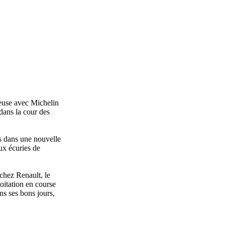
euse avec Michelin
 dans la cour des
és dans une nouvelle
ux écuries de
 chez Renault, le
oitation en course
ns ses bons jours,