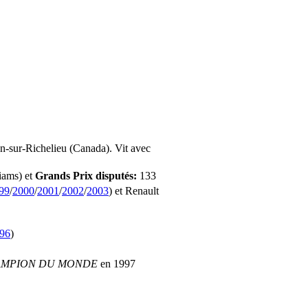
n-sur-Richelieu (Canada). Vit avec
iams) et
Grands Prix disputés:
133
99
/
2000
/
2001
/
2002
/
2003
) et Renault
996
)
MPION DU MONDE
en 1997