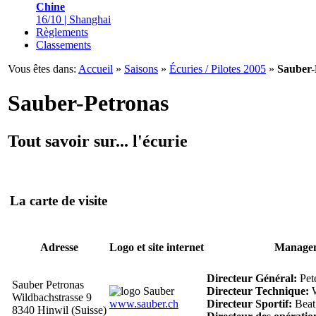
Chine
16/10 | Shanghai
Règlements
Classements
Vous êtes dans:
Accueil
»
Saisons
»
Écuries / Pilotes 2005
»
Sauber-
Sauber-Petronas
Tout savoir sur... l'écurie
La carte de visite
Adresse
Logo et site internet
Manage
Directeur Général:
Pet
Sauber Petronas
Directeur Technique:
W
Wildbachstrasse 9
www.sauber.ch
Directeur Sportif:
Beat
8340 Hinwil (Suisse)