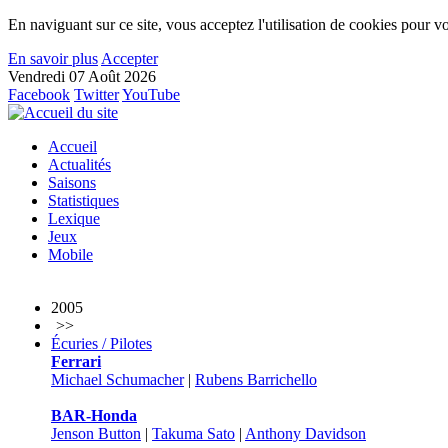
En naviguant sur ce site, vous acceptez l'utilisation de cookies pour vo
En savoir plus
Accepter
Vendredi 07 Août 2026
Facebook
Twitter
YouTube
Accueil
Actualités
Saisons
Statistiques
Lexique
Jeux
Mobile
2005
>>
Écuries / Pilotes
Ferrari
Michael Schumacher
|
Rubens Barrichello
BAR-Honda
Jenson Button
|
Takuma Sato
|
Anthony Davidson