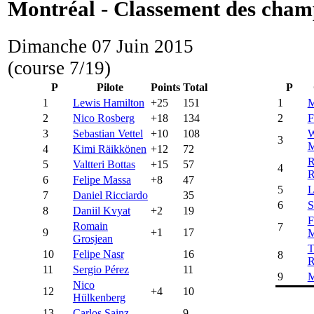
Montréal - Classement des cham
Dimanche 07 Juin 2015
(course 7/19)
P
Pilote
Points
Total
P
1
Lewis Hamilton
+25
151
1
M
2
Nico Rosberg
+18
134
2
F
3
Sebastian Vettel
+10
108
W
3
M
4
Kimi Räikkönen
+12
72
R
5
Valtteri Bottas
+15
57
4
R
6
Felipe Massa
+8
47
5
L
7
Daniel Ricciardo
35
6
S
8
Daniil Kvyat
+2
19
F
Romain
7
9
+1
17
M
Grosjean
T
10
Felipe Nasr
16
8
R
11
Sergio Pérez
11
9
M
Nico
12
+4
10
Hülkenberg
13
Carlos Sainz
9