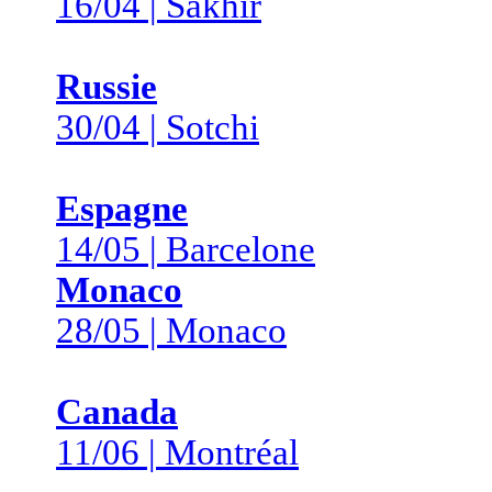
16/04 | Sakhir
Russie
30/04 | Sotchi
Espagne
14/05 | Barcelone
Monaco
28/05 | Monaco
Canada
11/06 | Montréal