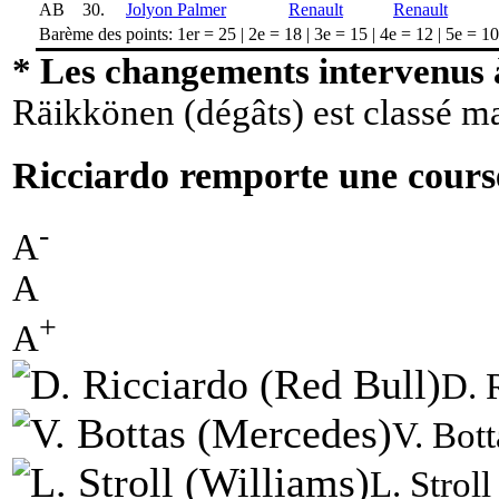
AB
30.
Jolyon Palmer
Renault
Renault
Barème des points: 1er = 25 | 2e = 18 | 3e = 15 | 4e = 12 | 5e = 10 |
* Les changements intervenus à
Räikkönen (dégâts) est classé ma
Ricciardo remporte une course
-
A
A
+
A
D. 
V. Bot
L. Strol