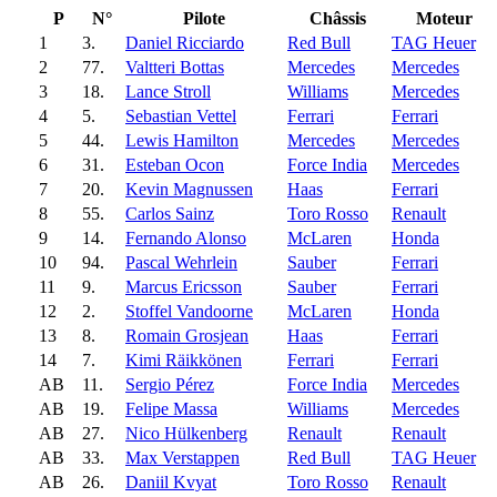
P
N°
Pilote
Châssis
Moteur
1
3.
Daniel Ricciardo
Red Bull
TAG Heuer
2
77.
Valtteri Bottas
Mercedes
Mercedes
3
18.
Lance Stroll
Williams
Mercedes
4
5.
Sebastian Vettel
Ferrari
Ferrari
5
44.
Lewis Hamilton
Mercedes
Mercedes
6
31.
Esteban Ocon
Force India
Mercedes
7
20.
Kevin Magnussen
Haas
Ferrari
8
55.
Carlos Sainz
Toro Rosso
Renault
9
14.
Fernando Alonso
McLaren
Honda
10
94.
Pascal Wehrlein
Sauber
Ferrari
11
9.
Marcus Ericsson
Sauber
Ferrari
12
2.
Stoffel Vandoorne
McLaren
Honda
13
8.
Romain Grosjean
Haas
Ferrari
14
7.
Kimi Räikkönen
Ferrari
Ferrari
AB
11.
Sergio Pérez
Force India
Mercedes
AB
19.
Felipe Massa
Williams
Mercedes
AB
27.
Nico Hülkenberg
Renault
Renault
AB
33.
Max Verstappen
Red Bull
TAG Heuer
AB
26.
Daniil Kvyat
Toro Rosso
Renault