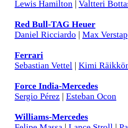
Lewis Hamilton
|
Valtteri Botta
Red Bull-TAG Heuer
Daniel Ricciardo
|
Max Versta
Ferrari
Sebastian Vettel
|
Kimi Räikkö
Force India-Mercedes
Sergio Pérez
|
Esteban Ocon
Williams-Mercedes
Felipe Massa
|
Lance Stroll
|
Pa