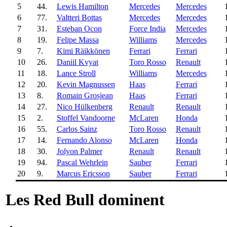
5
44.
Lewis Hamilton
Mercedes
Mercedes
6
77.
Valtteri Bottas
Mercedes
Mercedes
7
31.
Esteban Ocon
Force India
Mercedes
8
19.
Felipe Massa
Williams
Mercedes
9
7.
Kimi Räikkönen
Ferrari
Ferrari
10
26.
Daniil Kvyat
Toro Rosso
Renault
11
18.
Lance Stroll
Williams
Mercedes
12
20.
Kevin Magnussen
Haas
Ferrari
13
8.
Romain Grosjean
Haas
Ferrari
14
27.
Nico Hülkenberg
Renault
Renault
15
2.
Stoffel Vandoorne
McLaren
Honda
16
55.
Carlos Sainz
Toro Rosso
Renault
17
14.
Fernando Alonso
McLaren
Honda
18
30.
Jolyon Palmer
Renault
Renault
19
94.
Pascal Wehrlein
Sauber
Ferrari
20
9.
Marcus Ericsson
Sauber
Ferrari
Les Red Bull dominent
-