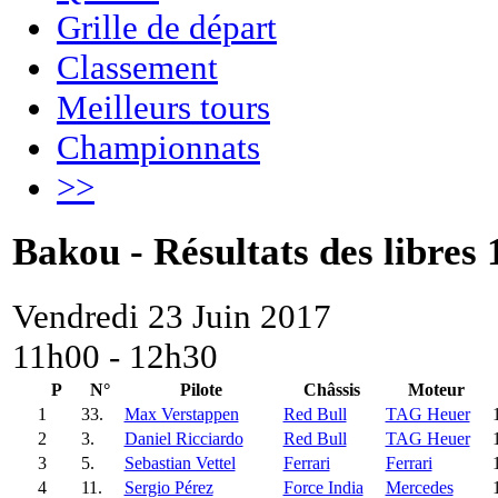
Grille de départ
Classement
Meilleurs tours
Championnats
>>
Bakou - Résultats des libres 
Vendredi 23 Juin 2017
11h00 - 12h30
P
N°
Pilote
Châssis
Moteur
1
33.
Max Verstappen
Red Bull
TAG Heuer
2
3.
Daniel Ricciardo
Red Bull
TAG Heuer
3
5.
Sebastian Vettel
Ferrari
Ferrari
4
11.
Sergio Pérez
Force India
Mercedes