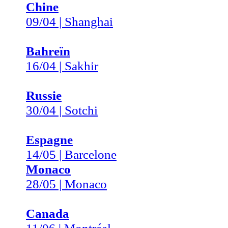
Chine
09/04 | Shanghai
Bahreïn
16/04 | Sakhir
Russie
30/04 | Sotchi
Espagne
14/05 | Barcelone
Monaco
28/05 | Monaco
Canada