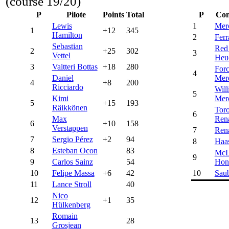
(course 19/20)
P
Pilote
Points
Total
P
Con
Lewis
1
Mer
1
+12
345
Hamilton
2
Ferr
Sebastian
Red
2
+25
302
3
Vettel
Heu
3
Valtteri Bottas
+18
280
Forc
4
Daniel
Mer
4
+8
200
Ricciardo
Will
5
Kimi
Mer
5
+15
193
Räikkönen
Tor
6
Max
Rena
6
+10
158
Verstappen
7
Rena
7
Sergio Pérez
+2
94
8
Haa
8
Esteban Ocon
83
McL
9
9
Carlos Sainz
54
Hon
10
Felipe Massa
+6
42
10
Sau
11
Lance Stroll
40
Nico
12
+1
35
Hülkenberg
Romain
13
28
Grosjean