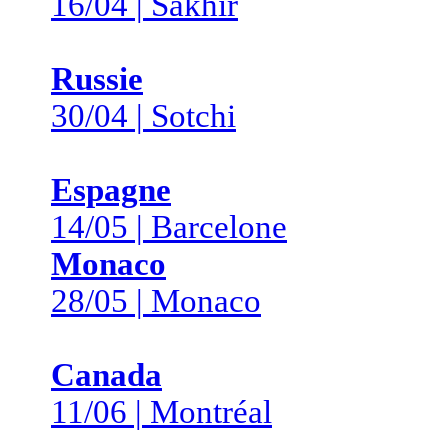
16/04 | Sakhir
Russie
30/04 | Sotchi
Espagne
14/05 | Barcelone
Monaco
28/05 | Monaco
Canada
11/06 | Montréal