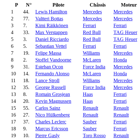
P
N°
Pilote
Châssis
Moteur
1
44.
Lewis Hamilton
Mercedes
Mercedes
2
77.
Valtteri Bottas
Mercedes
Mercedes
3
7.
Kimi Räikkönen
Ferrari
Ferrari
4
33.
Max Verstappen
Red Bull
TAG Heuer
5
3.
Daniel Ricciardo
Red Bull
TAG Heuer
6
5.
Sebastian Vettel
Ferrari
Ferrari
7
19.
Felipe Massa
Williams
Mercedes
8
2.
Stoffel Vandoorne
McLaren
Honda
9
31.
Esteban Ocon
Force India
Mercedes
10
14.
Fernando Alonso
McLaren
Honda
11
18.
Lance Stroll
Williams
Mercedes
12
35.
George Russell
Force India
Mercedes
13
8.
Romain Grosjean
Haas
Ferrari
14
20.
Kevin Magnussen
Haas
Ferrari
15
55.
Carlos Sainz
Renault
Renault
16
27.
Nico Hülkenberg
Renault
Renault
17
37.
Charles Leclerc
Sauber
Ferrari
18
9.
Marcus Ericsson
Sauber
Ferrari
19
10.
Pierre Gasly
Toro Rosso
Renault