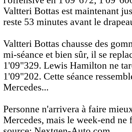
l'offensive en 1'09"672, 1'09"60
Valtteri Bottas est maintenant jus
reste 53 minutes avant le drapea
Valtteri Bottas chausse des gomm
mi-séance et bien sûr, il se repl
1'09"329. Lewis Hamilton ne tar
1'09"202. Cette séance ressemble 
Mercedes...
Personne n'arrivera à faire mieu
Mercedes, mais le week-end ne 
source:
Nextgen-Auto.com