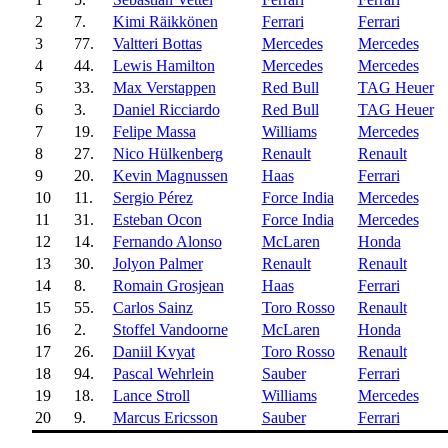
2
7.
Kimi Räikkönen
Ferrari
Ferrari
3
77.
Valtteri Bottas
Mercedes
Mercedes
4
44.
Lewis Hamilton
Mercedes
Mercedes
5
33.
Max Verstappen
Red Bull
TAG Heuer
6
3.
Daniel Ricciardo
Red Bull
TAG Heuer
7
19.
Felipe Massa
Williams
Mercedes
8
27.
Nico Hülkenberg
Renault
Renault
9
20.
Kevin Magnussen
Haas
Ferrari
10
11.
Sergio Pérez
Force India
Mercedes
11
31.
Esteban Ocon
Force India
Mercedes
12
14.
Fernando Alonso
McLaren
Honda
13
30.
Jolyon Palmer
Renault
Renault
14
8.
Romain Grosjean
Haas
Ferrari
15
55.
Carlos Sainz
Toro Rosso
Renault
16
2.
Stoffel Vandoorne
McLaren
Honda
17
26.
Daniil Kvyat
Toro Rosso
Renault
18
94.
Pascal Wehrlein
Sauber
Ferrari
19
18.
Lance Stroll
Williams
Mercedes
20
9.
Marcus Ericsson
Sauber
Ferrari