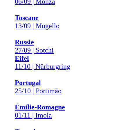
06/09 | Monza
Toscane
13/09 | Mugello
Russie
27/09 | Sotchi
Eifel
11/10 | Nürburgring
Portugal
25/10 | Portimão
Émilie-Romagne
01/11 | Imola