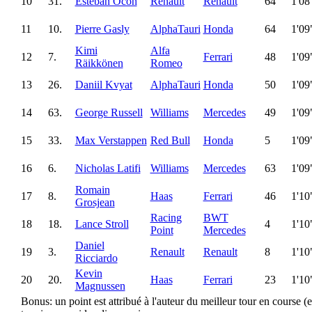
10
31.
Esteban Ocon
Renault
Renault
64
1'08
11
10.
Pierre Gasly
AlphaTauri
Honda
64
1'09
Kimi
Alfa
12
7.
Ferrari
48
1'09
Räikkönen
Romeo
13
26.
Daniil Kvyat
AlphaTauri
Honda
50
1'09
14
63.
George Russell
Williams
Mercedes
49
1'09
15
33.
Max Verstappen
Red Bull
Honda
5
1'09
16
6.
Nicholas Latifi
Williams
Mercedes
63
1'09
Romain
17
8.
Haas
Ferrari
46
1'10
Grosjean
Racing
BWT
18
18.
Lance Stroll
4
1'10
Point
Mercedes
Daniel
19
3.
Renault
Renault
8
1'10
Ricciardo
Kevin
20
20.
Haas
Ferrari
23
1'10
Magnussen
Bonus: un point est attribué à l'auteur du meilleur tour en course (et