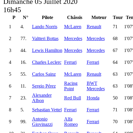
Dimanche 05 Juillet 2020
16h45
P
N°
Pilote
Châssis
Moteur
Tour
Te
1
4.
Lando Norris
McLaren
Renault
71
1'07
2
77.
Valtteri Bottas
Mercedes
Mercedes
68
1'07
3
44.
Lewis Hamilton
Mercedes
Mercedes
67
1'07
4
16.
Charles Leclerc
Ferrari
Ferrari
64
1'07
5
55.
Carlos Sainz
McLaren
Renault
63
1'07
Racing
BWT
6
11.
Sergio Pérez
63
1'08
Point
Mercedes
Alexander
7
23.
Red Bull
Honda
50
1'08
Albon
8
5.
Sebastian Vettel
Ferrari
Ferrari
71
1'08
Antonio
Alfa
9
99.
Ferrari
70
1'08
Giovinazzi
Romeo