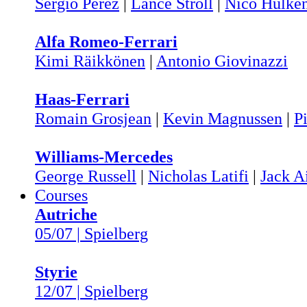
Sergio Pérez
|
Lance Stroll
|
Nico Hülke
Alfa Romeo-Ferrari
Kimi Räikkönen
|
Antonio Giovinazzi
Haas-Ferrari
Romain Grosjean
|
Kevin Magnussen
|
Pi
Williams-Mercedes
George Russell
|
Nicholas Latifi
|
Jack A
Courses
Autriche
05/07 | Spielberg
Styrie
12/07 | Spielberg