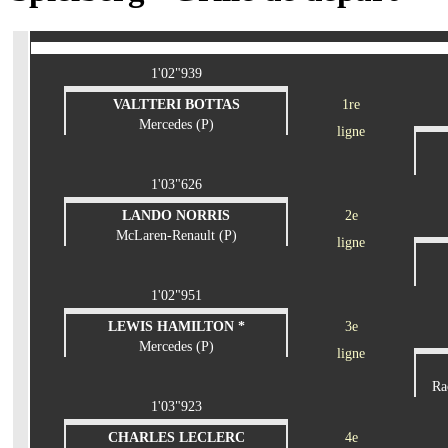
1'02"939
VALTTERI BOTTAS
1re
Mercedes (P)
ligne
1'03"626
LANDO NORRIS
2e
McLaren-Renault (P)
ligne
1'02"951
LEWIS HAMILTON *
3e
Mercedes (P)
ligne
Ra
1'03"923
CHARLES LECLERC
4e