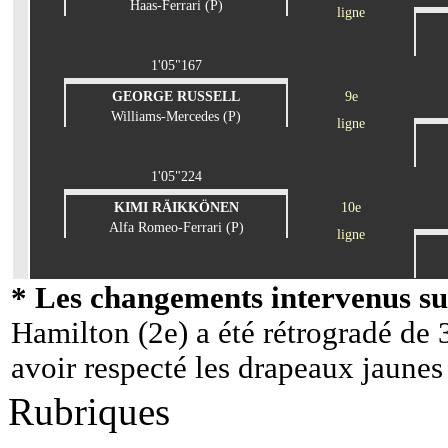
Haas-Ferrari (P)
ligne
1'05"167
GEORGE RUSSELL
9e
Williams-Mercedes (P)
ligne
1'05"224
KIMI RÄIKKÖNEN
10e
Alfa Romeo-Ferrari (P)
ligne
* Les changements intervenus sur
Hamilton (2e) a été rétrogradé de 
avoir respecté les drapeaux jaunes
Rubriques