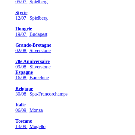
05/07 | Spielberg
Styrie
12/07 | Spielberg
Hongrie
19/07 | Budapest
Grande-Bretagne
02/08 | Silverstone
70e Anniversaire
09/08 | Silverstone
Espagne
16/08 | Barcelone
Belgique
30/08 | Spa-Francorchamps
Italie
06/09 | Monza
Toscane
13/09 | Mugello