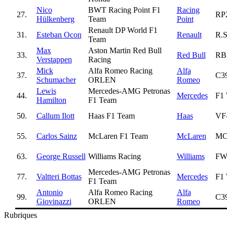
Nico
BWT Racing Point F1
Racing
27.
RP
Hülkenberg
Team
Point
Renault DP World F1
31.
Esteban Ocon
Renault
R.S
Team
Max
Aston Martin Red Bull
33.
Red Bull
RB
Verstappen
Racing
Mick
Alfa Romeo Racing
Alfa
37.
C3
Schumacher
ORLEN
Romeo
Lewis
Mercedes-AMG Petronas
44.
Mercedes
F1
Hamilton
F1 Team
50.
Callum Ilott
Haas F1 Team
Haas
VF
55.
Carlos Sainz
McLaren F1 Team
McLaren
MC
63.
George Russell
Williams Racing
Williams
FW
Mercedes-AMG Petronas
77.
Valtteri Bottas
Mercedes
F1
F1 Team
Antonio
Alfa Romeo Racing
Alfa
99.
C3
Giovinazzi
ORLEN
Romeo
Rubriques