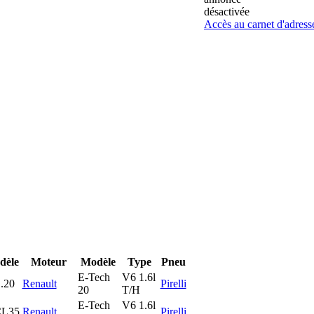
désactivée
Accès au carnet d'adress
dèle
Moteur
Modèle
Type
Pneu
E-Tech
V6 1.6l
.20
Renault
Pirelli
20
T/H
E-Tech
V6 1.6l
L35
Renault
Pirelli