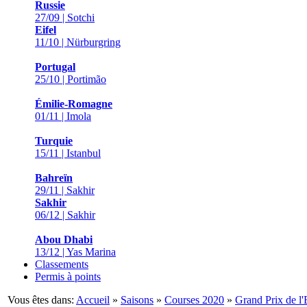
Russie
27/09 | Sotchi
Eifel
11/10 | Nürburgring
Portugal
25/10 | Portimão
Émilie-Romagne
01/11 | Imola
Turquie
15/11 | Istanbul
Bahreïn
29/11 | Sakhir
Sakhir
06/12 | Sakhir
Abou Dhabi
13/12 | Yas Marina
Classements
Permis à points
Vous êtes dans:
Accueil
»
Saisons
»
Courses 2020
»
Grand Prix de l'