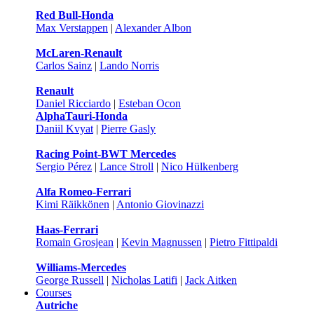
Red Bull-Honda
Max Verstappen
|
Alexander Albon
McLaren-Renault
Carlos Sainz
|
Lando Norris
Renault
Daniel Ricciardo
|
Esteban Ocon
AlphaTauri-Honda
Daniil Kvyat
|
Pierre Gasly
Racing Point-BWT Mercedes
Sergio Pérez
|
Lance Stroll
|
Nico Hülkenberg
Alfa Romeo-Ferrari
Kimi Räikkönen
|
Antonio Giovinazzi
Haas-Ferrari
Romain Grosjean
|
Kevin Magnussen
|
Pietro Fittipaldi
Williams-Mercedes
George Russell
|
Nicholas Latifi
|
Jack Aitken
Courses
Autriche