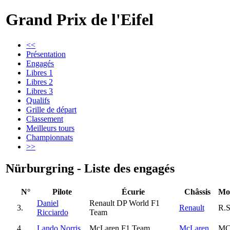
Grand Prix de l'Eifel
<<
Présentation
Engagés
Libres 1
Libres 2
Libres 3
Qualifs
Grille de départ
Classement
Meilleurs tours
Championnats
>>
Nürburgring - Liste des engagés
N°
Pilote
Écurie
Châssis
Mo
Daniel
Renault DP World F1
3.
Renault
R.S
Ricciardo
Team
4.
Lando Norris
McLaren F1 Team
McLaren
MC