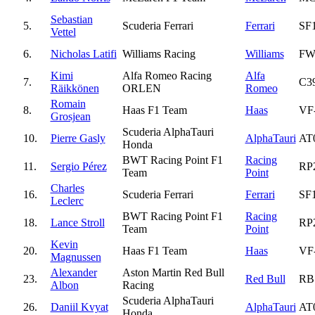
Sebastian
5.
Scuderia Ferrari
Ferrari
SF
Vettel
6.
Nicholas Latifi
Williams Racing
Williams
FW
Kimi
Alfa Romeo Racing
Alfa
7.
C3
Räikkönen
ORLEN
Romeo
Romain
8.
Haas F1 Team
Haas
VF
Grosjean
Scuderia AlphaTauri
10.
Pierre Gasly
AlphaTauri
AT
Honda
BWT Racing Point F1
Racing
11.
Sergio Pérez
RP
Team
Point
Charles
16.
Scuderia Ferrari
Ferrari
SF
Leclerc
BWT Racing Point F1
Racing
18.
Lance Stroll
RP
Team
Point
Kevin
20.
Haas F1 Team
Haas
VF
Magnussen
Alexander
Aston Martin Red Bull
23.
Red Bull
RB
Albon
Racing
Scuderia AlphaTauri
26.
Daniil Kvyat
AlphaTauri
AT
Honda