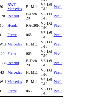
BWT
V6 1.6l
20
F1 M11
Pirelli
Mercedes
T/H
E-Tech
V6 1.6l
.20
Renault
Pirelli
20
T/H
V6 1.6l
16
Honda
RA620H
Pirelli
T/H
V6 1.6l
9
Ferrari
065
Pirelli
T/H
V6 1.6l
 W11
Mercedes
F1 M11
Pirelli
T/H
V6 1.6l
-20
Ferrari
065
Pirelli
T/H
E-Tech
V6 1.6l
L35
Renault
Pirelli
20
T/H
V6 1.6l
43
Mercedes
F1 M11
Pirelli
T/H
V6 1.6l
 W11
Mercedes
F1 M11
Pirelli
T/H
V6 1.6l
9
Ferrari
065
Pirelli
T/H