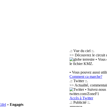
.:: Vue du ciel ::.
>> Découvrez le circuit 
• Vous 
le fichier KMZ.
• Vous pouvez aussi util
Comment ça marche?
.:: Twitter ::.
>> Actualité, commentaire
• Suivez-nous s
twitter.com/ZoneF1
Accès à Twitter
.:: Publicité ::.
Eifel
»
Engagés
annonce