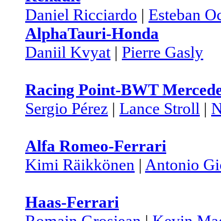
Daniel Ricciardo
|
Esteban O
AlphaTauri-Honda
Daniil Kvyat
|
Pierre Gasly
Racing Point-BWT Merced
Sergio Pérez
|
Lance Stroll
|
N
Alfa Romeo-Ferrari
Kimi Räikkönen
|
Antonio Gi
Haas-Ferrari
Romain Grosjean
|
Kevin Ma