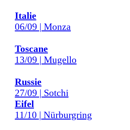
Italie
06/09 | Monza
Toscane
13/09 | Mugello
Russie
27/09 | Sotchi
Eifel
11/10 | Nürburgring