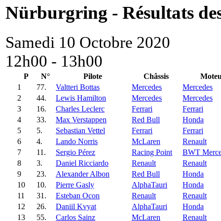
Nürburgring - Résultats des
Samedi 10 Octobre 2020
12h00 - 13h00
P
N°
Pilote
Châssis
Moteu
1
77.
Valtteri Bottas
Mercedes
Mercedes
2
44.
Lewis Hamilton
Mercedes
Mercedes
3
16.
Charles Leclerc
Ferrari
Ferrari
4
33.
Max Verstappen
Red Bull
Honda
5
5.
Sebastian Vettel
Ferrari
Ferrari
6
4.
Lando Norris
McLaren
Renault
7
11.
Sergio Pérez
Racing Point
BWT Merce
8
3.
Daniel Ricciardo
Renault
Renault
9
23.
Alexander Albon
Red Bull
Honda
10
10.
Pierre Gasly
AlphaTauri
Honda
11
31.
Esteban Ocon
Renault
Renault
12
26.
Daniil Kvyat
AlphaTauri
Honda
13
55.
Carlos Sainz
McLaren
Renault