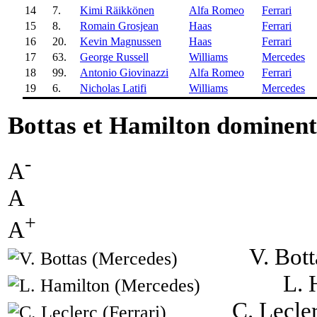
14
7.
Kimi Räikkönen
Alfa Romeo
Ferrari
15
8.
Romain Grosjean
Haas
Ferrari
16
20.
Kevin Magnussen
Haas
Ferrari
17
63.
George Russell
Williams
Mercedes
18
99.
Antonio Giovinazzi
Alfa Romeo
Ferrari
19
6.
Nicholas Latifi
Williams
Mercedes
Bottas et Hamilton dominent 
-
A
A
+
A
V. Bot
L. 
C. Lecler