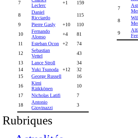
7
+1
159
Leclerc
Ast
7
Mer
Daniel
8
115
Ricciardo
Wil
8
Mer
9
Pierre Gasly
+10
110
Al
Fernando
9
10
+4
81
Fer
Alonso
11
Esteban Ocon
+2
74
Sebastian
12
43
Vettel
13
Lance Stroll
34
14
Yuki Tsunoda
+12
32
15
George Russell
16
Kimi
16
10
Räikkönen
17
Nicholas Latifi
7
Antonio
18
3
Giovinazzi
Rubriques