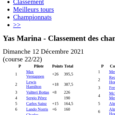
Classement
Meilleurs tours
Championnats
>>
Yas Marina - Classement des cha
Dimanche 12 Décembre 2021
(course 22/22)
P
Pilote
Points
Total
P
Co
Max
1
Mer
1
+26
395,5
Verstappen
Red
2
Lewis
Ho
2
+18
387,5
Hamilton
3
Fer
3
Valtteri Bottas
+8
226
Mc
4
4
Sergio Pérez
190
Mer
5
Carlos Sainz
+15
164,5
5
Alp
6
Lando Norris
+6
160
Alp
6
Ho
Charles