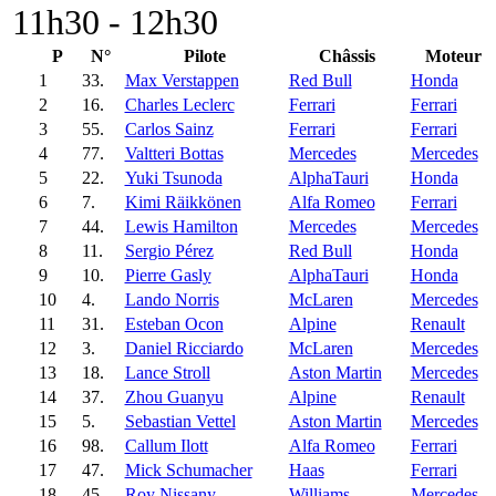
11h30 - 12h30
P
N°
Pilote
Châssis
Moteur
1
33.
Max Verstappen
Red Bull
Honda
2
16.
Charles Leclerc
Ferrari
Ferrari
3
55.
Carlos Sainz
Ferrari
Ferrari
4
77.
Valtteri Bottas
Mercedes
Mercedes
5
22.
Yuki Tsunoda
AlphaTauri
Honda
6
7.
Kimi Räikkönen
Alfa Romeo
Ferrari
7
44.
Lewis Hamilton
Mercedes
Mercedes
8
11.
Sergio Pérez
Red Bull
Honda
9
10.
Pierre Gasly
AlphaTauri
Honda
10
4.
Lando Norris
McLaren
Mercedes
11
31.
Esteban Ocon
Alpine
Renault
12
3.
Daniel Ricciardo
McLaren
Mercedes
13
18.
Lance Stroll
Aston Martin
Mercedes
14
37.
Zhou Guanyu
Alpine
Renault
15
5.
Sebastian Vettel
Aston Martin
Mercedes
16
98.
Callum Ilott
Alfa Romeo
Ferrari
17
47.
Mick Schumacher
Haas
Ferrari
18
45.
Roy Nissany
Williams
Mercedes