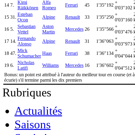
Kimi
Alfa
+
14
7.
Ferrari
45
1'35"192
Räikkönen
Romeo
0'03"102
Esteban
+
15
31.
Alpine
Renault
33
1'35"250
Ocon
0'03"160
Sebastian
Aston
+
16
5.
Mercedes
26
1'35"566
Vettel
Martin
0'03"476
Fernando
+
17
14.
Alpine
Renault
31
1'36"063
Alonso
0'03"973
Mick
+
18
47.
Haas
Ferrari
38
1'36"134
Schumacher
0'04"044
Nicholas
+
19
6.
Williams
Mercedes
16
1'36"602
Latifi
0'04"512
Bonus: un point est attribué à l'auteur du meilleur tour en course (et 
écurie) s'il termine parmi les dix premiers
Rubriques
Actualités
Saisons