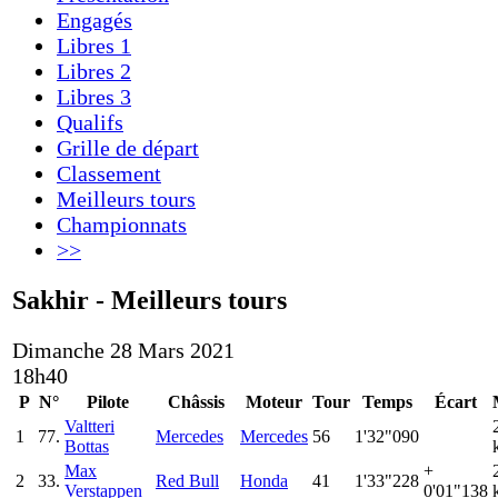
Engagés
Libres 1
Libres 2
Libres 3
Qualifs
Grille de départ
Classement
Meilleurs tours
Championnats
>>
Sakhir - Meilleurs tours
Dimanche 28 Mars 2021
18h40
P
N°
Pilote
Châssis
Moteur
Tour
Temps
Écart
Valtteri
1
77.
Mercedes
Mercedes
56
1'32"090
Bottas
Max
+
2
33.
Red Bull
Honda
41
1'33"228
Verstappen
0'01"138