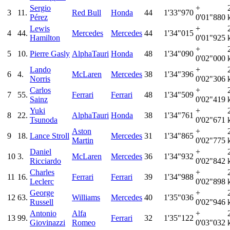
Sergio
+
3
11.
Red Bull
Honda
44
1'33"970
Pérez
0'01"880
Lewis
+
4
44.
Mercedes
Mercedes
44
1'34"015
Hamilton
0'01"925
+
5
10.
Pierre Gasly
AlphaTauri
Honda
48
1'34"090
0'02"000
Lando
+
6
4.
McLaren
Mercedes
38
1'34"396
Norris
0'02"306
Carlos
+
7
55.
Ferrari
Ferrari
48
1'34"509
Sainz
0'02"419
Yuki
+
8
22.
AlphaTauri
Honda
38
1'34"761
Tsunoda
0'02"671
Aston
+
9
18.
Lance Stroll
Mercedes
31
1'34"865
Martin
0'02"775
Daniel
+
10
3.
McLaren
Mercedes
36
1'34"932
Ricciardo
0'02"842
Charles
+
11
16.
Ferrari
Ferrari
39
1'34"988
Leclerc
0'02"898
George
+
12
63.
Williams
Mercedes
40
1'35"036
Russell
0'02"946
Antonio
Alfa
+
13
99.
Ferrari
32
1'35"122
Giovinazzi
Romeo
0'03"032