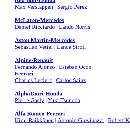
Red Bull-Honda
Max Verstappen
|
Sergio Pérez
McLaren-Mercedes
Daniel Ricciardo
|
Lando Norris
Aston Martin-Mercedes
Sebastian Vettel
|
Lance Stroll
Alpine-Renault
Fernando Alonso
|
Esteban Ocon
Ferrari
Charles Leclerc
|
Carlos Sainz
AlphaTauri-Honda
Pierre Gasly
|
Yuki Tsunoda
Alfa Romeo-Ferrari
Kimi Räikkönen
|
Antonio Giovinazzi
|
Robert K