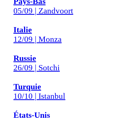
Pays-Bas
05/09 | Zandvoort
Italie
12/09 | Monza
Russie
26/09 | Sotchi
Turquie
10/10 | Istanbul
États-Unis