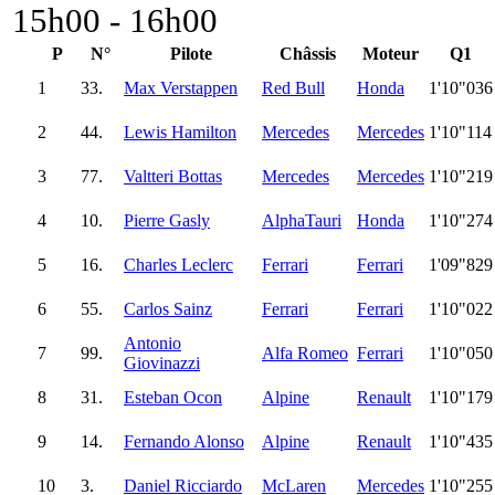
15h00 - 16h00
P
N°
Pilote
Châssis
Moteur
Q1
1
33.
Max Verstappen
Red Bull
Honda
1'10"036
2
44.
Lewis Hamilton
Mercedes
Mercedes
1'10"114
3
77.
Valtteri Bottas
Mercedes
Mercedes
1'10"219
4
10.
Pierre Gasly
AlphaTauri
Honda
1'10"274
5
16.
Charles Leclerc
Ferrari
Ferrari
1'09"829
6
55.
Carlos Sainz
Ferrari
Ferrari
1'10"022
Antonio
7
99.
Alfa Romeo
Ferrari
1'10"050
Giovinazzi
8
31.
Esteban Ocon
Alpine
Renault
1'10"179
9
14.
Fernando Alonso
Alpine
Renault
1'10"435
10
3.
Daniel Ricciardo
McLaren
Mercedes
1'10"255