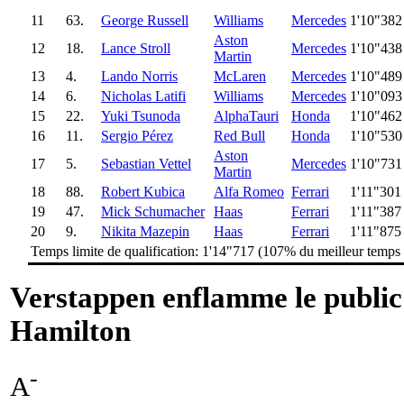
11
63.
George Russell
Williams
Mercedes
1'10"382
Aston
12
18.
Lance Stroll
Mercedes
1'10"438
Martin
13
4.
Lando Norris
McLaren
Mercedes
1'10"489
14
6.
Nicholas Latifi
Williams
Mercedes
1'10"093
15
22.
Yuki Tsunoda
AlphaTauri
Honda
1'10"462
16
11.
Sergio Pérez
Red Bull
Honda
1'10"530
Aston
17
5.
Sebastian Vettel
Mercedes
1'10"731
Martin
18
88.
Robert Kubica
Alfa Romeo
Ferrari
1'11"301
19
47.
Mick Schumacher
Haas
Ferrari
1'11"387
20
9.
Nikita Mazepin
Haas
Ferrari
1'11"875
Temps limite de qualification: 1'14"717 (107% du meilleur temps
Verstappen enflamme le public 
Hamilton
-
A