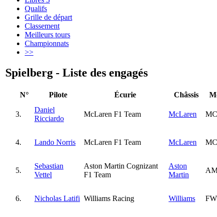
Qualifs
Grille de départ
Classement
Meilleurs tours
Championnats
>>
Spielberg - Liste des engagés
N°
Pilote
Écurie
Châssis
M
Daniel
3.
McLaren F1 Team
McLaren
MC
Ricciardo
4.
Lando Norris
McLaren F1 Team
McLaren
MC
Sebastian
Aston Martin Cognizant
Aston
5.
AM
Vettel
F1 Team
Martin
6.
Nicholas Latifi
Williams Racing
Williams
FW