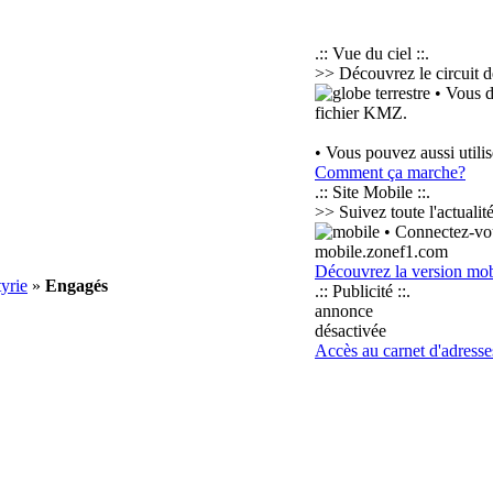
.:: Vue du ciel ::.
>> Découvrez le circuit d
• Vous d
fichier KMZ.
• Vous pouvez aussi utili
Comment ça marche?
.:: Site Mobile ::.
>> Suivez toute l'actuali
• Connectez-vou
mobile.zonef1.com
Découvrez la version mob
yrie
»
Engagés
.:: Publicité ::.
annonce
désactivée
Accès au carnet d'adresse