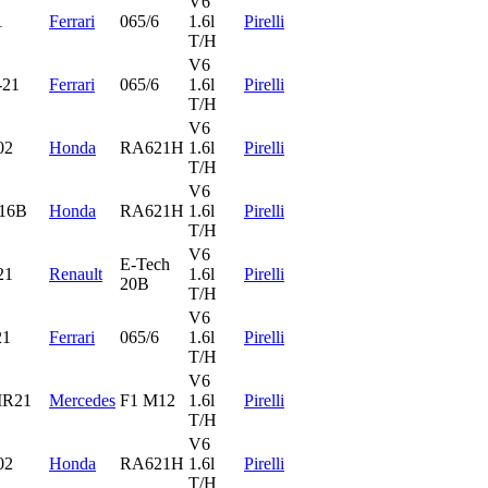
V6
1
Ferrari
065/6
1.6l
Pirelli
T/H
V6
-21
Ferrari
065/6
1.6l
Pirelli
T/H
V6
02
Honda
RA621H
1.6l
Pirelli
T/H
V6
16B
Honda
RA621H
1.6l
Pirelli
T/H
V6
E-Tech
21
Renault
1.6l
Pirelli
20B
T/H
V6
21
Ferrari
065/6
1.6l
Pirelli
T/H
V6
R21
Mercedes
F1 M12
1.6l
Pirelli
T/H
V6
02
Honda
RA621H
1.6l
Pirelli
T/H