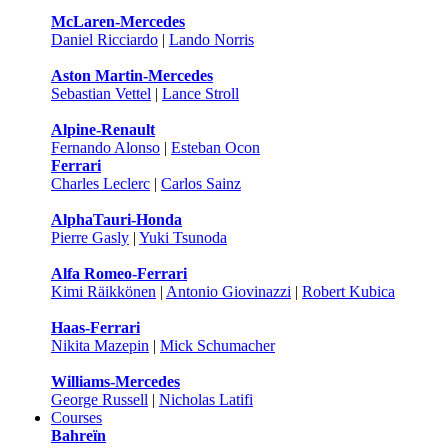
McLaren-Mercedes
Daniel Ricciardo
|
Lando Norris
Aston Martin-Mercedes
Sebastian Vettel
|
Lance Stroll
Alpine-Renault
Fernando Alonso
|
Esteban Ocon
Ferrari
Charles Leclerc
|
Carlos Sainz
AlphaTauri-Honda
Pierre Gasly
|
Yuki Tsunoda
Alfa Romeo-Ferrari
Kimi Räikkönen
|
Antonio Giovinazzi
|
Robert Kubica
Haas-Ferrari
Nikita Mazepin
|
Mick Schumacher
Williams-Mercedes
George Russell
|
Nicholas Latifi
Courses
Bahreïn