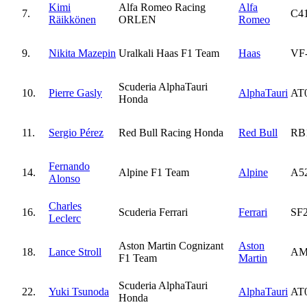
Kimi
Alfa Romeo Racing
Alfa
7.
C4
Räikkönen
ORLEN
Romeo
9.
Nikita Mazepin
Uralkali Haas F1 Team
Haas
VF
Scuderia AlphaTauri
10.
Pierre Gasly
AlphaTauri
AT
Honda
11.
Sergio Pérez
Red Bull Racing Honda
Red Bull
RB
Fernando
14.
Alpine F1 Team
Alpine
A5
Alonso
Charles
16.
Scuderia Ferrari
Ferrari
SF
Leclerc
Aston Martin Cognizant
Aston
18.
Lance Stroll
AM
F1 Team
Martin
Scuderia AlphaTauri
22.
Yuki Tsunoda
AlphaTauri
AT
Honda