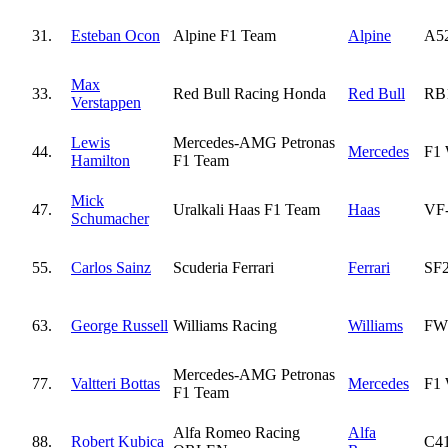
31.
Esteban Ocon
Alpine F1 Team
Alpine
A5
Max
33.
Red Bull Racing Honda
Red Bull
RB
Verstappen
Lewis
Mercedes-AMG Petronas
44.
Mercedes
F1
Hamilton
F1 Team
Mick
47.
Uralkali Haas F1 Team
Haas
VF
Schumacher
55.
Carlos Sainz
Scuderia Ferrari
Ferrari
SF
63.
George Russell
Williams Racing
Williams
FW
Mercedes-AMG Petronas
77.
Valtteri Bottas
Mercedes
F1
F1 Team
Alfa Romeo Racing
Alfa
88.
Robert Kubica
C4