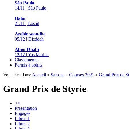
São Paulo
14/11 | São Paulo
Qatar
21/11 | Losail
Arabie saoudite
05/12 | Djeddah
Abou Dhabi
12/12 | Yas Marina
Classements
Permis à points
Vous êtes dans:
Accueil
»
Saisons
»
Courses 2021
»
Grand Prix de St
Grand Prix de Styrie
<<
Présentation
Engagés
Libres 1
Libres 2
Libres 3