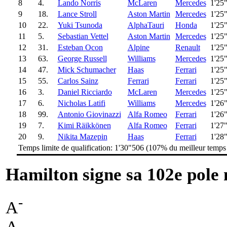
8
4.
Lando Norris
McLaren
Mercedes
1'25
9
18.
Lance Stroll
Aston Martin
Mercedes
1'25
10
22.
Yuki Tsunoda
AlphaTauri
Honda
1'25
11
5.
Sebastian Vettel
Aston Martin
Mercedes
1'25
12
31.
Esteban Ocon
Alpine
Renault
1'25
13
63.
George Russell
Williams
Mercedes
1'25
14
47.
Mick Schumacher
Haas
Ferrari
1'25
15
55.
Carlos Sainz
Ferrari
Ferrari
1'25
16
3.
Daniel Ricciardo
McLaren
Mercedes
1'25
17
6.
Nicholas Latifi
Williams
Mercedes
1'26
18
99.
Antonio Giovinazzi
Alfa Romeo
Ferrari
1'26
19
7.
Kimi Räikkönen
Alfa Romeo
Ferrari
1'27
20
9.
Nikita Mazepin
Haas
Ferrari
1'28
Temps limite de qualification: 1'30"506 (107% du meilleur temps
Hamilton signe sa 102e pole m
-
A
A