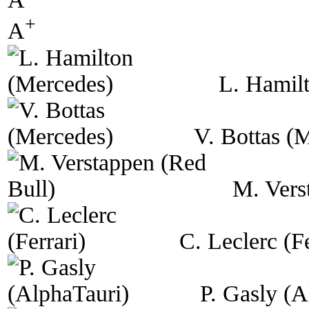
+
A
L. Hamil
V. Bottas (
M. Vers
C. Leclerc (Fe
P. Gasly (A