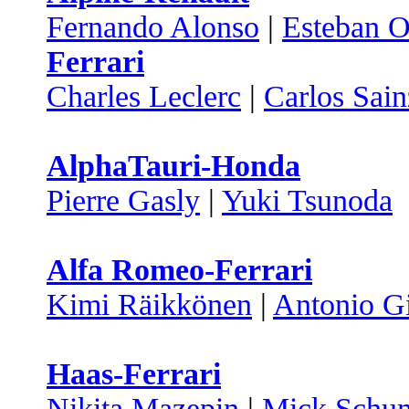
Fernando Alonso
|
Esteban 
Ferrari
Charles Leclerc
|
Carlos Sain
AlphaTauri-Honda
Pierre Gasly
|
Yuki Tsunoda
Alfa Romeo-Ferrari
Kimi Räikkönen
|
Antonio Gi
Haas-Ferrari
Nikita Mazepin
|
Mick Schu