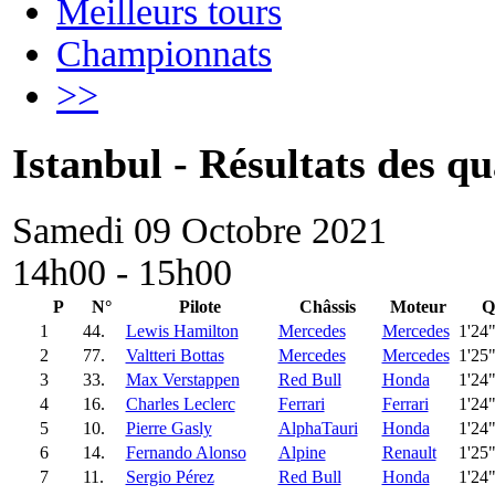
Meilleurs tours
Championnats
>>
Istanbul - Résultats des qu
Samedi 09 Octobre 2021
14h00 - 15h00
P
N°
Pilote
Châssis
Moteur
Q
1
44.
Lewis Hamilton
Mercedes
Mercedes
1'24
2
77.
Valtteri Bottas
Mercedes
Mercedes
1'25
3
33.
Max Verstappen
Red Bull
Honda
1'24
4
16.
Charles Leclerc
Ferrari
Ferrari
1'24
5
10.
Pierre Gasly
AlphaTauri
Honda
1'24
6
14.
Fernando Alonso
Alpine
Renault
1'25
7
11.
Sergio Pérez
Red Bull
Honda
1'24