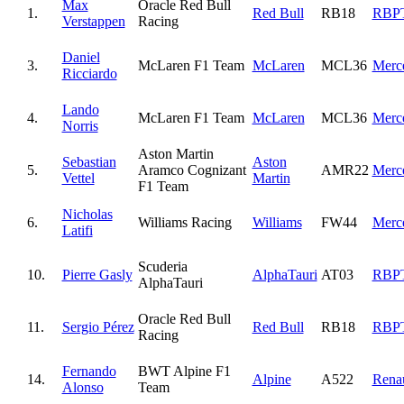
Max
Oracle Red Bull
1.
Red Bull
RB18
RBP
Verstappen
Racing
Daniel
3.
McLaren F1 Team
McLaren
MCL36
Merc
Ricciardo
Lando
4.
McLaren F1 Team
McLaren
MCL36
Merc
Norris
Aston Martin
Sebastian
Aston
5.
Aramco Cognizant
AMR22
Merc
Vettel
Martin
F1 Team
Nicholas
6.
Williams Racing
Williams
FW44
Merc
Latifi
Scuderia
10.
Pierre Gasly
AlphaTauri
AT03
RBP
AlphaTauri
Oracle Red Bull
11.
Sergio Pérez
Red Bull
RB18
RBP
Racing
Fernando
BWT Alpine F1
14.
Alpine
A522
Renau
Alonso
Team