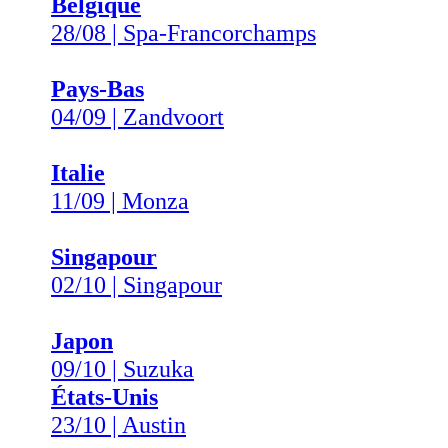
Belgique
28/08 | Spa-Francorchamps
Pays-Bas
04/09 | Zandvoort
Italie
11/09 | Monza
Singapour
02/10 | Singapour
Japon
09/10 | Suzuka
États-Unis
23/10 | Austin