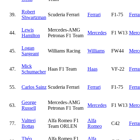
Robert
39.
Scuderia Ferrari
Ferrari
F1-75
Ferra
Shwartzman
Lewis
Mercedes-AMG
44.
Mercedes
F1 W13
Merc
Hamilton
Petronas F1 Team
Logan
45.
Williams Racing
Williams
FW44
Merc
Sargeant
Mick
47.
Haas F1 Team
Haas
VF-22
Ferra
Schumacher
55.
Carlos Sainz
Scuderia Ferrari
Ferrari
F1-75
Ferra
George
Mercedes-AMG
63.
Mercedes
F1 W13
Merc
Russell
Petronas F1 Team
Valtteri
Alfa Romeo F1
Alfa
77.
C42
Ferra
Bottas
Team ORLEN
Romeo
Théo
Alfa Romeo F1
Alfa