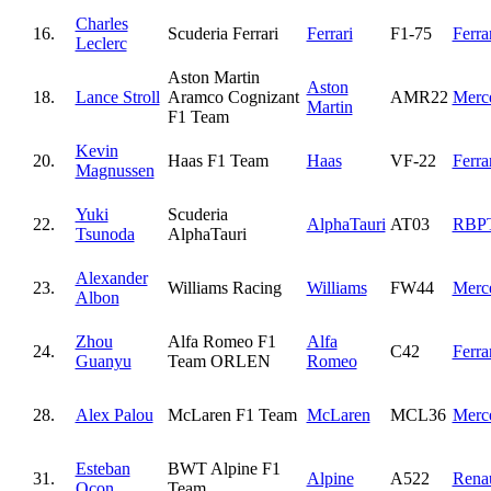
Charles
16.
Scuderia Ferrari
Ferrari
F1-75
Ferra
Leclerc
Aston Martin
Aston
18.
Lance Stroll
Aramco Cognizant
AMR22
Merc
Martin
F1 Team
Kevin
20.
Haas F1 Team
Haas
VF-22
Ferra
Magnussen
Yuki
Scuderia
22.
AlphaTauri
AT03
RBP
Tsunoda
AlphaTauri
Alexander
23.
Williams Racing
Williams
FW44
Merc
Albon
Zhou
Alfa Romeo F1
Alfa
24.
C42
Ferra
Guanyu
Team ORLEN
Romeo
28.
Alex Palou
McLaren F1 Team
McLaren
MCL36
Merc
Esteban
BWT Alpine F1
31.
Alpine
A522
Renau
Ocon
Team