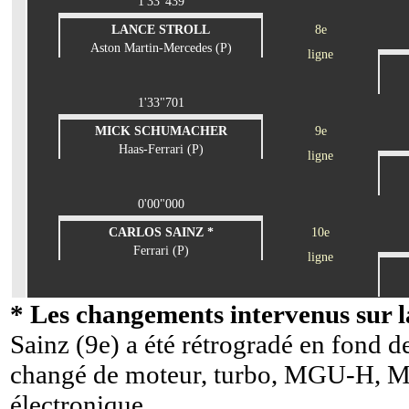
1'33"439
LANCE STROLL
8e
Aston Martin-Mercedes (P)
ligne
1'33"701
MICK SCHUMACHER
9e
Haas-Ferrari (P)
ligne
0'00"000
CARLOS SAINZ *
10e
Ferrari (P)
ligne
* Les changements intervenus sur la
Sainz (9e) a été rétrogradé en fond de
changé de moteur, turbo, MGU-H, M
électronique