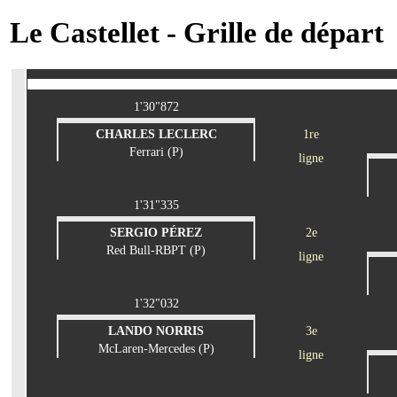
Le Castellet - Grille de départ
1'30"872
CHARLES LECLERC
1re
Ferrari (P)
ligne
1'31"335
SERGIO PÉREZ
2e
Red Bull-RBPT (P)
ligne
1'32"032
LANDO NORRIS
3e
McLaren-Mercedes (P)
ligne