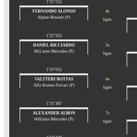
1'32"552
FERNANDO ALONSO
4e
Alpine-Renault (P)
ligne
1'32"922
DANIEL RICCIARDO
5e
McLaren-Mercedes (P)
ligne
1'33"052
VALTTERI BOTTAS
6e
Alfa Romeo-Ferrari (P)
ligne
1'33"307
ALEXANDER ALBON
7e
Williams-Mercedes (P)
ligne