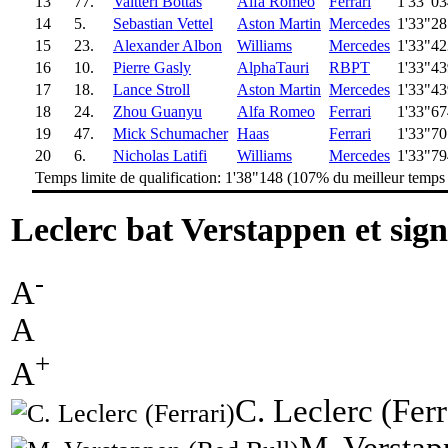
13
77.
Valtteri Bottas
Alfa Romeo
Ferrari
1'33"03
14
5.
Sebastian Vettel
Aston Martin
Mercedes
1'33"28
15
23.
Alexander Albon
Williams
Mercedes
1'33"42
16
10.
Pierre Gasly
AlphaTauri
RBPT
1'33"43
17
18.
Lance Stroll
Aston Martin
Mercedes
1'33"43
18
24.
Zhou Guanyu
Alfa Romeo
Ferrari
1'33"67
19
47.
Mick Schumacher
Haas
Ferrari
1'33"70
20
6.
Nicholas Latifi
Williams
Mercedes
1'33"79
Temps limite de qualification: 1'38"148 (107% du meilleur temps
Leclerc bat Verstappen et sign
-
A
A
+
A
C. Leclerc (Ferr