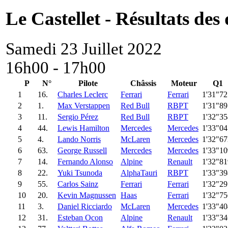
Le Castellet - Résultats des 
Samedi 23 Juillet 2022
16h00 - 17h00
P
N°
Pilote
Châssis
Moteur
Q1
1
16.
Charles Leclerc
Ferrari
Ferrari
1'31"72
2
1.
Max Verstappen
Red Bull
RBPT
1'31"89
3
11.
Sergio Pérez
Red Bull
RBPT
1'32"35
4
44.
Lewis Hamilton
Mercedes
Mercedes
1'33"04
5
4.
Lando Norris
McLaren
Mercedes
1'32"67
6
63.
George Russell
Mercedes
Mercedes
1'33"10
7
14.
Fernando Alonso
Alpine
Renault
1'32"81
8
22.
Yuki Tsunoda
AlphaTauri
RBPT
1'33"39
9
55.
Carlos Sainz
Ferrari
Ferrari
1'32"29
10
20.
Kevin Magnussen
Haas
Ferrari
1'32"75
11
3.
Daniel Ricciardo
McLaren
Mercedes
1'33"40
12
31.
Esteban Ocon
Alpine
Renault
1'33"34