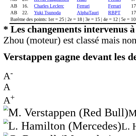
AB
16.
Charles Leclerc
Ferrari
Ferrari
17
AB
22.
Yuki Tsunoda
AlphaTauri
RBPT
17
Barème des points: 1er = 25 | 2e = 18 | 3e = 15 | 4e = 12 | 5e = 10 |
* Les changements intervenus à 
Zhou (moteur) est classé mais non
Verstappen gagne devant les d
-
A
A
+
A
M
L. 