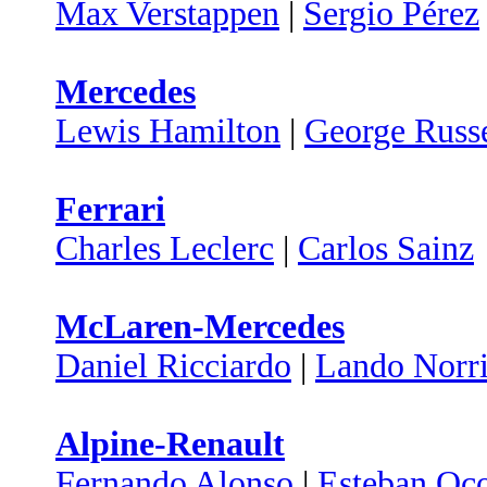
Max Verstappen
|
Sergio Pérez
Mercedes
Lewis Hamilton
|
George Russe
Ferrari
Charles Leclerc
|
Carlos Sainz
McLaren-Mercedes
Daniel Ricciardo
|
Lando Norri
Alpine-Renault
Fernando Alonso
|
Esteban Oc