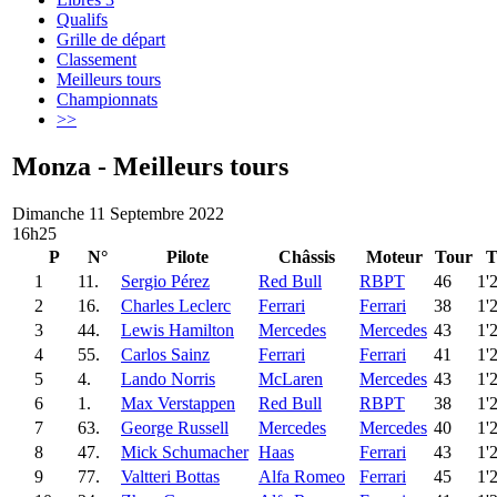
Qualifs
Grille de départ
Classement
Meilleurs tours
Championnats
>>
Monza - Meilleurs tours
Dimanche 11 Septembre 2022
16h25
P
N°
Pilote
Châssis
Moteur
Tour
T
1
11.
Sergio Pérez
Red Bull
RBPT
46
1'
2
16.
Charles Leclerc
Ferrari
Ferrari
38
1'
3
44.
Lewis Hamilton
Mercedes
Mercedes
43
1'
4
55.
Carlos Sainz
Ferrari
Ferrari
41
1'
5
4.
Lando Norris
McLaren
Mercedes
43
1'
6
1.
Max Verstappen
Red Bull
RBPT
38
1'
7
63.
George Russell
Mercedes
Mercedes
40
1'
8
47.
Mick Schumacher
Haas
Ferrari
43
1'
9
77.
Valtteri Bottas
Alfa Romeo
Ferrari
45
1'