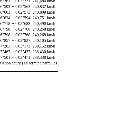
26"361
+ 0'02"331
241,484 km/h
26"593
+ 0'02"563
240,837 km/h
26"603
+ 0'02"573
240,809 km/h
26"624
+ 0'02"594
240,751 km/h
26"718
+ 0'02"688
240,490 km/h
26"798
+ 0'02"768
240,268 km/h
26"798
+ 0'02"768
240,268 km/h
26"857
+ 0'02"827
240,105 km/h
27"203
+ 0'03"173
239,152 km/h
27"467
+ 0'03"437
238,430 km/h
27"501
+ 0'03"471
238,338 km/h
t à son écurie) s'il termine parmi les