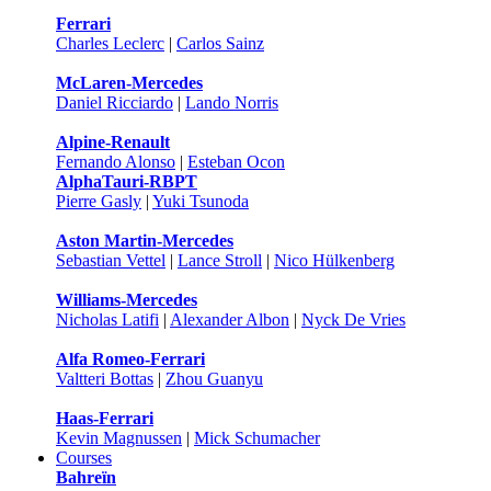
Ferrari
Charles Leclerc
|
Carlos Sainz
McLaren-Mercedes
Daniel Ricciardo
|
Lando Norris
Alpine-Renault
Fernando Alonso
|
Esteban Ocon
AlphaTauri-RBPT
Pierre Gasly
|
Yuki Tsunoda
Aston Martin-Mercedes
Sebastian Vettel
|
Lance Stroll
|
Nico Hülkenberg
Williams-Mercedes
Nicholas Latifi
|
Alexander Albon
|
Nyck De Vries
Alfa Romeo-Ferrari
Valtteri Bottas
|
Zhou Guanyu
Haas-Ferrari
Kevin Magnussen
|
Mick Schumacher
Courses
Bahreïn