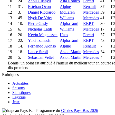
10
24.
Zhou Guanyu
Alfa Romeo
Ferrari
41
1'
11
31.
Esteban Ocon
Alpine
Renault
37
1'
12
3.
Daniel Ricciardo
McLaren
Mercedes
39
1'
13
45.
Nyck De Vries
Williams
Mercedes
41
1'
14
10.
Pierre Gasly
AlphaTauri
RBPT
30
1'
15
6.
Nicholas Latifi
Williams
Mercedes
17
1'
16
20.
Kevin Magnussen
Haas
Ferrari
37
1'
17
22.
Yuki Tsunoda
AlphaTauri
RBPT
43
1'
18
14.
Fernando Alonso
Alpine
Renault
7
1'
19
18.
Lance Stroll
Aston Martin
Mercedes
34
1'
20
5.
Sebastian Vettel
Aston Martin
Mercedes
4
1'
Bonus: un point est attribué à l'auteur du meilleur tour en course (e
dix premiers
Rubriques
Actualités
Saisons
Statistiques
Lexique
Jeux
Programme du
GP des Pays-Bas 2026