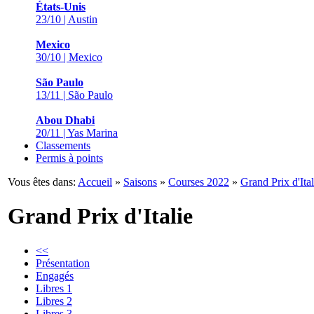
États-Unis
23/10 | Austin
Mexico
30/10 | Mexico
São Paulo
13/11 | São Paulo
Abou Dhabi
20/11 | Yas Marina
Classements
Permis à points
Vous êtes dans:
Accueil
»
Saisons
»
Courses 2022
»
Grand Prix d'Ital
Grand Prix d'Italie
<<
Présentation
Engagés
Libres 1
Libres 2
Libres 3