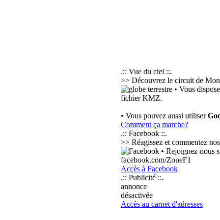
.:: Vue du ciel ::.
>> Découvrez le circuit de Monz
• Vous dispose
fichier KMZ.
• Vous pouvez aussi utiliser
Goo
Comment ça marche?
.:: Facebook ::.
>> Réagissez et commentez nos pub
• Rejoignez-nous su
facebook.com/ZoneF1
Accès à Facebook
.:: Publicité ::.
annonce
désactivée
Accès au carnet d'adresses