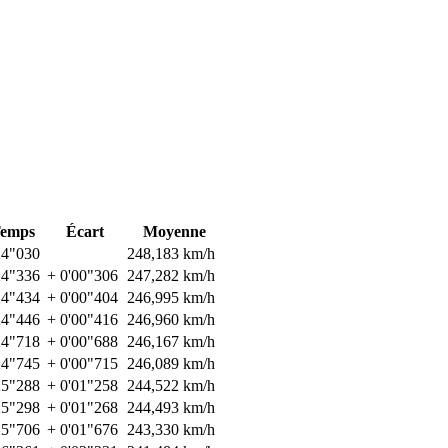
emps
Écart
Moyenne
24"030
248,183 km/h
24"336
+ 0'00"306
247,282 km/h
24"434
+ 0'00"404
246,995 km/h
24"446
+ 0'00"416
246,960 km/h
24"718
+ 0'00"688
246,167 km/h
24"745
+ 0'00"715
246,089 km/h
25"288
+ 0'01"258
244,522 km/h
25"298
+ 0'01"268
244,493 km/h
25"706
+ 0'01"676
243,330 km/h