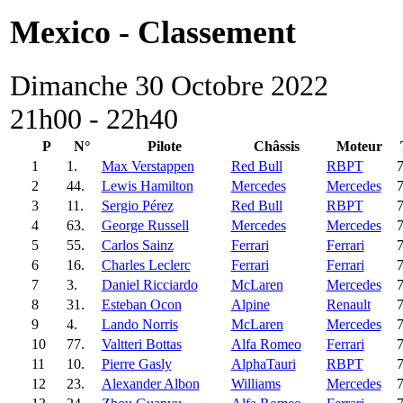
Mexico - Classement
Dimanche 30 Octobre 2022
21h00 - 22h40
P
N°
Pilote
Châssis
Moteur
1
1.
Max Verstappen
Red Bull
RBPT
2
44.
Lewis Hamilton
Mercedes
Mercedes
3
11.
Sergio Pérez
Red Bull
RBPT
4
63.
George Russell
Mercedes
Mercedes
5
55.
Carlos Sainz
Ferrari
Ferrari
6
16.
Charles Leclerc
Ferrari
Ferrari
7
3.
Daniel Ricciardo
McLaren
Mercedes
8
31.
Esteban Ocon
Alpine
Renault
9
4.
Lando Norris
McLaren
Mercedes
10
77.
Valtteri Bottas
Alfa Romeo
Ferrari
11
10.
Pierre Gasly
AlphaTauri
RBPT
12
23.
Alexander Albon
Williams
Mercedes