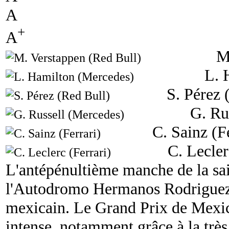
A
+
A
M
L. 
S. Pérez 
G. Ru
C. Sainz (F
C. Lecler
L'antépénultième manche de la sai
l'Autodromo Hermanos Rodriguez, 
mexicain. Le Grand Prix de Mexic
intense, notamment grâce à la très