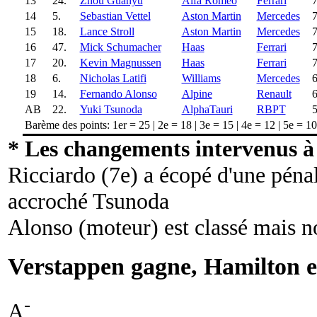
13
24.
Zhou Guanyu
Alfa Romeo
Ferrari
14
5.
Sebastian Vettel
Aston Martin
Mercedes
15
18.
Lance Stroll
Aston Martin
Mercedes
16
47.
Mick Schumacher
Haas
Ferrari
17
20.
Kevin Magnussen
Haas
Ferrari
18
6.
Nicholas Latifi
Williams
Mercedes
19
14.
Fernando Alonso
Alpine
Renault
AB
22.
Yuki Tsunoda
AlphaTauri
RBPT
Barème des points: 1er = 25 | 2e = 18 | 3e = 15 | 4e = 12 | 5e = 10 |
* Les changements intervenus à 
Ricciardo (7e) a écopé d'une pénal
accroché Tsunoda
Alonso (moteur) est classé mais n
Verstappen gagne, Hamilton 
-
A