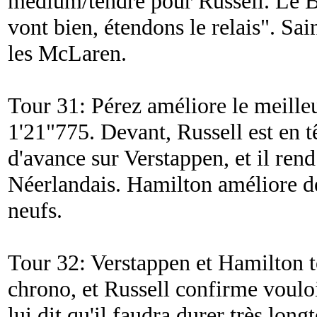
medium/tendre pour Russell. Le Br
vont bien, étendons le relais
". Sai
les McLaren.
Tour 31: Pérez améliore le meille
1'21"775. Devant, Russell est en t
d'avance sur Verstappen, et il ren
Néerlandais. Hamilton améliore d
neufs.
Tour 32: Verstappen et Hamilton 
chrono, et Russell confirme voulo
lui dit qu'il faudra durer très lo