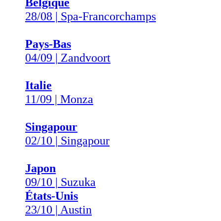
Belgique
28/08 | Spa-Francorchamps
Pays-Bas
04/09 | Zandvoort
Italie
11/09 | Monza
Singapour
02/10 | Singapour
Japon
09/10 | Suzuka
États-Unis
23/10 | Austin