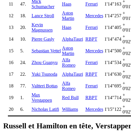
Mick
+
11
47.
Haas
Ferrari
1'14"163
Schumacher
0'01
Aston
+
12
18.
Lance Stroll
Mercedes
1'14"257
Martin
0'01
Kevin
+
13
20.
Haas
Ferrari
1'14"405
Magnussen
0'01
+
14
10.
Pierre Gasly
AlphaTauri
RBPT
1'14"474
0'02
Aston
+
15
5.
Sebastian Vettel
Mercedes
1'14"500
Martin
0'02
Alfa
+
16
24.
Zhou Guanyu
Ferrari
1'14"534
Romeo
0'02
+
17
22.
Yuki Tsunoda
AlphaTauri
RBPT
1'14"630
0'02
Alfa
+
18
77.
Valtteri Bottas
Ferrari
1'14"695
Romeo
0'02
Max
+
19
1.
Red Bull
RBPT
1'14"714
Verstappen
0'02
+
20
6.
Nicholas Latifi
Williams
Mercedes
1'15"122
0'02
Russell et Hamilton en tête, Verstappen