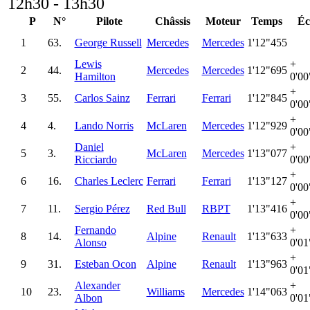
12h30 - 13h30
P
N°
Pilote
Châssis
Moteur
Temps
Éc
1
63.
George Russell
Mercedes
Mercedes
1'12"455
Lewis
+
2
44.
Mercedes
Mercedes
1'12"695
Hamilton
0'00
+
3
55.
Carlos Sainz
Ferrari
Ferrari
1'12"845
0'00
+
4
4.
Lando Norris
McLaren
Mercedes
1'12"929
0'00
Daniel
+
5
3.
McLaren
Mercedes
1'13"077
Ricciardo
0'00
+
6
16.
Charles Leclerc
Ferrari
Ferrari
1'13"127
0'00
+
7
11.
Sergio Pérez
Red Bull
RBPT
1'13"416
0'00
Fernando
+
8
14.
Alpine
Renault
1'13"633
Alonso
0'01
+
9
31.
Esteban Ocon
Alpine
Renault
1'13"963
0'01
Alexander
+
10
23.
Williams
Mercedes
1'14"063
Albon
0'01