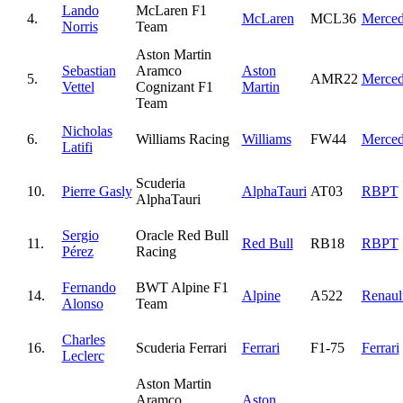
Lando
McLaren F1
4.
McLaren
MCL36
Merced
Norris
Team
Aston Martin
Sebastian
Aramco
Aston
5.
AMR22
Merced
Vettel
Cognizant F1
Martin
Team
Nicholas
6.
Williams Racing
Williams
FW44
Merced
Latifi
Scuderia
10.
Pierre Gasly
AlphaTauri
AT03
RBPT
AlphaTauri
Sergio
Oracle Red Bull
11.
Red Bull
RB18
RBPT
Pérez
Racing
Fernando
BWT Alpine F1
14.
Alpine
A522
Renaul
Alonso
Team
Charles
16.
Scuderia Ferrari
Ferrari
F1-75
Ferrari
Leclerc
Aston Martin
Aramco
Aston