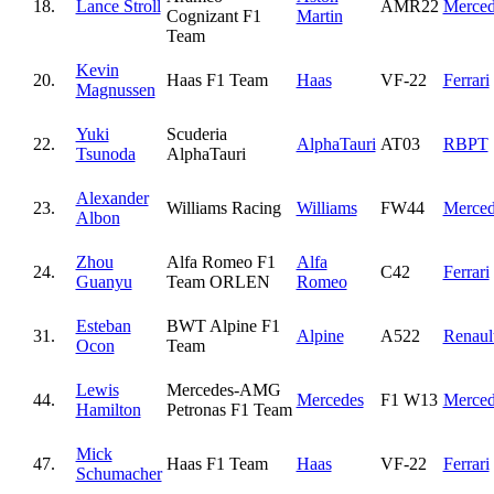
18.
Lance Stroll
AMR22
Merced
Cognizant F1
Martin
Team
Kevin
20.
Haas F1 Team
Haas
VF-22
Ferrari
Magnussen
Yuki
Scuderia
22.
AlphaTauri
AT03
RBPT
Tsunoda
AlphaTauri
Alexander
23.
Williams Racing
Williams
FW44
Merced
Albon
Zhou
Alfa Romeo F1
Alfa
24.
C42
Ferrari
Guanyu
Team ORLEN
Romeo
Esteban
BWT Alpine F1
31.
Alpine
A522
Renaul
Ocon
Team
Lewis
Mercedes-AMG
44.
Mercedes
F1 W13
Merced
Hamilton
Petronas F1 Team
Mick
47.
Haas F1 Team
Haas
VF-22
Ferrari
Schumacher