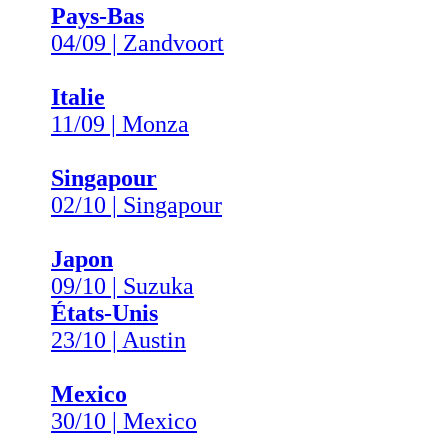
Pays-Bas
04/09 | Zandvoort
Italie
11/09 | Monza
Singapour
02/10 | Singapour
Japon
09/10 | Suzuka
États-Unis
23/10 | Austin
Mexico
30/10 | Mexico