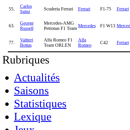
Carlos
55.
Scuderia Ferrari
Ferrari
F1-75
Ferrari
Sainz
George
Mercedes-AMG
63.
Mercedes
F1 W13
Merced
Russell
Petronas F1 Team
Valtteri
Alfa Romeo F1
Alfa
77.
C42
Ferrari
Bottas
Team ORLEN
Romeo
Rubriques
Actualités
Saisons
Statistiques
Lexique
Jeux