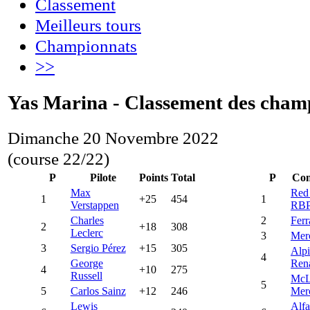
Classement
Meilleurs tours
Championnats
>>
Yas Marina - Classement des cham
Dimanche 20 Novembre 2022
(course 22/22)
P
Pilote
Points
Total
P
Con
Max
Red
1
+25
454
1
Verstappen
RB
Charles
2
Ferr
2
+18
308
Leclerc
3
Mer
3
Sergio Pérez
+15
305
Alp
4
George
Rena
4
+10
275
Russell
McL
5
5
Carlos Sainz
+12
246
Mer
Lewis
Alf