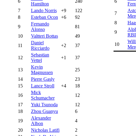
6
240
6
Hamilton
Ferr
7
Lando Norris
+9
122
Asto
7
Mer
8
Esteban Ocon
+6
92
8
Haa
Fernando
9
81
Alonso
Alp
9
RB
10
Valtteri Bottas
49
Will
Daniel
10
11
+2
37
Mer
Ricciardo
Sebastian
12
+1
37
Vettel
Kevin
13
25
Magnussen
14
Pierre Gasly
23
15
Lance Stroll
+4
18
Mick
16
12
Schumacher
17
Yuki Tsunoda
12
18
Zhou Guanyu
6
Alexander
19
4
Albon
20
Nicholas Latifi
2