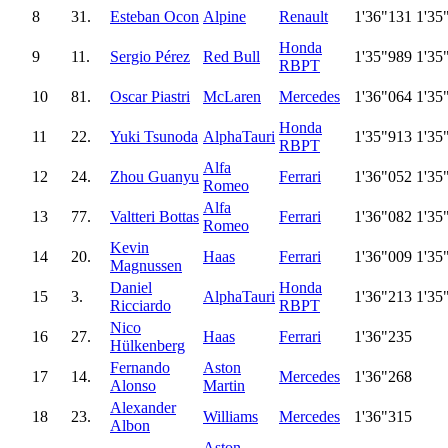
8
31.
Esteban Ocon
Alpine
Renault
1'36"131
1'35
Honda
9
11.
Sergio Pérez
Red Bull
1'35"989
1'35
RBPT
10
81.
Oscar Piastri
McLaren
Mercedes
1'36"064
1'35
Honda
11
22.
Yuki Tsunoda
AlphaTauri
1'35"913
1'35
RBPT
Alfa
12
24.
Zhou Guanyu
Ferrari
1'36"052
1'35
Romeo
Alfa
13
77.
Valtteri Bottas
Ferrari
1'36"082
1'35
Romeo
Kevin
14
20.
Haas
Ferrari
1'36"009
1'35
Magnussen
Daniel
Honda
15
3.
AlphaTauri
1'36"213
1'35
Ricciardo
RBPT
Nico
16
27.
Haas
Ferrari
1'36"235
Hülkenberg
Fernando
Aston
17
14.
Mercedes
1'36"268
Alonso
Martin
Alexander
18
23.
Williams
Mercedes
1'36"315
Albon
Aston