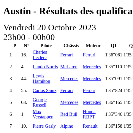
Austin - Résultats des qualifica
Vendredi 20 Octobre 2023
23h00 - 00h00
P
N°
Pilote
Châssis
Moteur
Q1
Q
Charles
1
16.
Ferrari
Ferrari
1'36"061
1'35
Leclerc
2
4.
Lando Norris
McLaren
Mercedes
1'35"110
1'35
Lewis
3
44.
Mercedes
Mercedes
1'35"091
1'35
Hamilton
4
55.
Carlos Sainz
Ferrari
Ferrari
1'35"824
1'35
George
5
63.
Mercedes
Mercedes
1'36"165
1'35
Russell
Max
Honda
6
1.
Red Bull
1'35"346
1'35
Verstappen
RBPT
7
10.
Pierre Gasly
Alpine
Renault
1'36"158
1'35