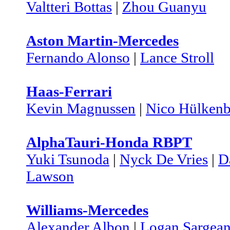
Valtteri Bottas
|
Zhou Guanyu
Aston Martin-Mercedes
Fernando Alonso
|
Lance Stroll
Haas-Ferrari
Kevin Magnussen
|
Nico Hülkenb
AlphaTauri-Honda RBPT
Yuki Tsunoda
|
Nyck De Vries
|
D
Lawson
Williams-Mercedes
Alexander Albon
|
Logan Sargean