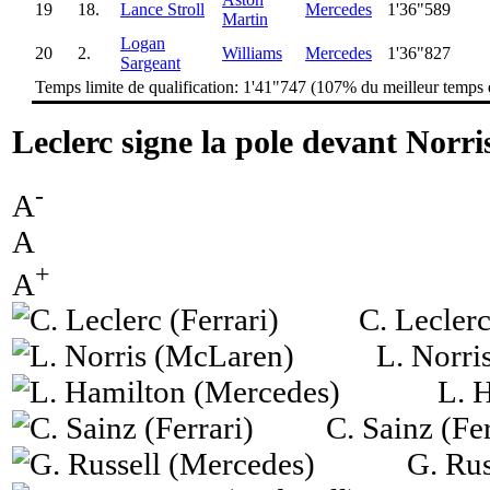
19
18.
Lance Stroll
Mercedes
1'36"589
Martin
Logan
20
2.
Williams
Mercedes
1'36"827
Sargeant
Temps limite de qualification: 1'41"747 (107% du meilleur temps
Leclerc signe la pole devant Norri
-
A
A
+
A
C. Leclerc
L. Norri
L. 
C. Sainz (Fer
G. Rus